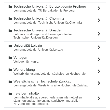
Technische Universität Bergakademie Freiberg
Ordner
Lernangebote der TU Bergakademie Freiberg
Technische Universität Chemnitz
Ordner
Lernangebote der Technische Universität Chemnitz
Technische Universität Dresden
Ordner
Lehrveranstaltungen und Lernangebote der
Technischen Universität Dresden
Universität Leipzig
Ordner
Lernangebote der Universität Leipzig
Vorlagen
Ordner
Vorlagen für Kurse.
Weiterbildung
Ordner
Weiterbildungsangebote der sächsischen Hochschulen
Westsächsische Hochschule Zwickau
Ordner
Lernangebote der Westsächsische Hochschule Zwickau
freie Lerninhalte
Ordner
Lerninhalte, die aus verschiedensten Internetqellen
stammen und zur freien, meist nichtkommerziellen
Nutzung freigegeben sind.