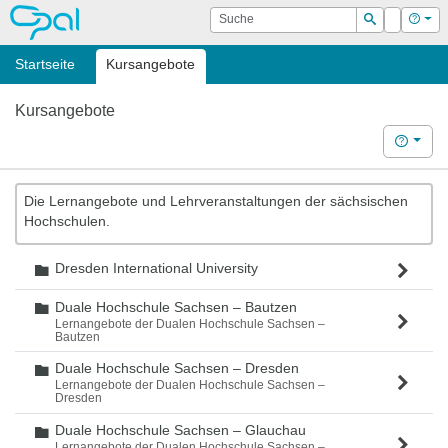
OPAL
Suche
Login
Hilf
Suchen
Startseite
Kursangebote
Kursangebote
Hilfe
Die Lernangebote und Lehrveranstaltungen der sächsischen
Hochschulen.
Dresden International University
Ordner
Duale Hochschule Sachsen – Bautzen
Ordner
Lernangebote der Dualen Hochschule Sachsen –
Bautzen
Duale Hochschule Sachsen – Dresden
Ordner
Lernangebote der Dualen Hochschule Sachsen –
Dresden
Duale Hochschule Sachsen – Glauchau
Ordner
Lernangebote der Dualen Hochschule Sachsen –