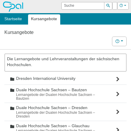
OPAL
Suche
Login
Hilf
Suchen
Startseite
Kursangebote
Kursangebote
Hilfe
Die Lernangebote und Lehrveranstaltungen der sächsischen
Hochschulen.
Dresden International University
Ordner
Duale Hochschule Sachsen – Bautzen
Ordner
Lernangebote der Dualen Hochschule Sachsen –
Bautzen
Duale Hochschule Sachsen – Dresden
Ordner
Lernangebote der Dualen Hochschule Sachsen –
Dresden
Duale Hochschule Sachsen – Glauchau
Ordner
Lernangebote der Dualen Hochschule Sachsen –