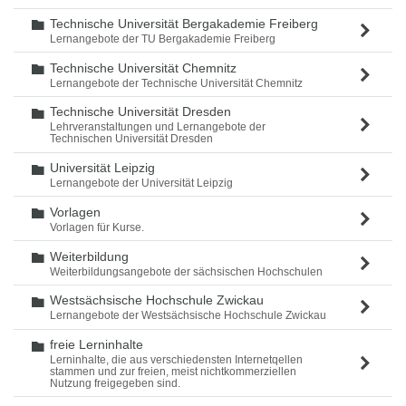
Technische Universität Bergakademie Freiberg
Ordner
Lernangebote der TU Bergakademie Freiberg
Technische Universität Chemnitz
Ordner
Lernangebote der Technische Universität Chemnitz
Technische Universität Dresden
Ordner
Lehrveranstaltungen und Lernangebote der
Technischen Universität Dresden
Universität Leipzig
Ordner
Lernangebote der Universität Leipzig
Vorlagen
Ordner
Vorlagen für Kurse.
Weiterbildung
Ordner
Weiterbildungsangebote der sächsischen Hochschulen
Westsächsische Hochschule Zwickau
Ordner
Lernangebote der Westsächsische Hochschule Zwickau
freie Lerninhalte
Ordner
Lerninhalte, die aus verschiedensten Internetqellen
stammen und zur freien, meist nichtkommerziellen
Nutzung freigegeben sind.