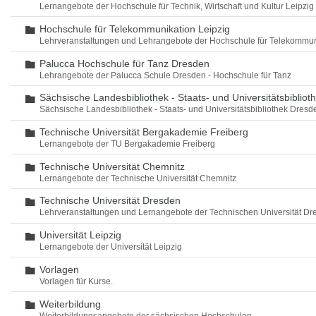
Lernangebote der Hochschule für Technik, Wirtschaft und Kultur Leipzig
Hochschule für Telekommunikation Leipzig
Ordner
Lehrveranstaltungen und Lehrangebote der Hochschule für Telekommun
Palucca Hochschule für Tanz Dresden
Ordner
Lehrangebote der Palucca Schule Dresden - Hochschule für Tanz
Sächsische Landesbibliothek - Staats- und Universitätsbiblio
Ordner
Sächsische Landesbibliothek - Staats- und Universitätsbibliothek Dres
Technische Universität Bergakademie Freiberg
Ordner
Lernangebote der TU Bergakademie Freiberg
Technische Universität Chemnitz
Ordner
Lernangebote der Technische Universität Chemnitz
Technische Universität Dresden
Ordner
Lehrveranstaltungen und Lernangebote der Technischen Universität Dr
Universität Leipzig
Ordner
Lernangebote der Universität Leipzig
Vorlagen
Ordner
Vorlagen für Kurse.
Weiterbildung
Ordner
Weiterbildungsangebote der sächsischen Hochschulen