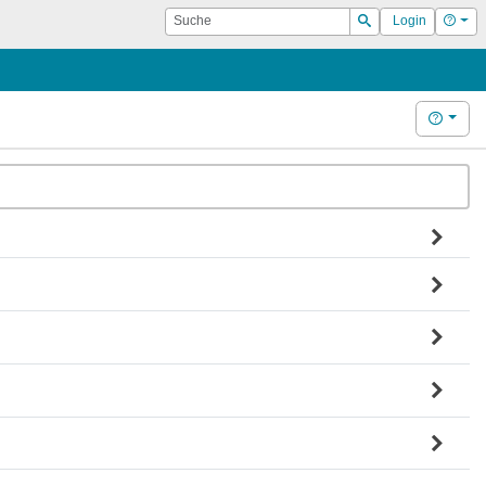
Suche
Hilf
Login
Suchen
Hilfe