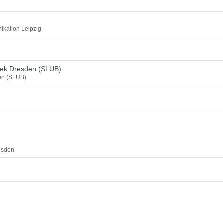
ikation Leipzig
thek Dresden (SLUB)
den (SLUB)
esden