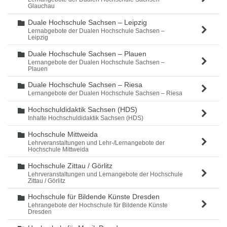
Glauchau
Duale Hochschule Sachsen – Leipzig
Ordner
Lernabgebote der Dualen Hochschule Sachsen –
Leipzig
Duale Hochschule Sachsen – Plauen
Ordner
Lernangebote der Dualen Hochschule Sachsen –
Plauen
Duale Hochschule Sachsen – Riesa
Ordner
Lernangebote der Dualen Hochschule Sachsen – Riesa
Hochschuldidaktik Sachsen (HDS)
Ordner
Inhalte Hochschuldidaktik Sachsen (HDS)
Hochschule Mittweida
Ordner
Lehrveranstaltungen und Lehr-/Lernangebote der
Hochschule Mittweida
Hochschule Zittau / Görlitz
Ordner
Lehrveranstaltungen und Lernangebote der Hochschule
Zittau / Görlitz
Hochschule für Bildende Künste Dresden
Ordner
Lehrangebote der Hochschule für Bildende Künste
Dresden