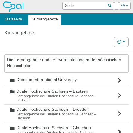
OPAL
Suche
Login
Hilf
Suchen
Startseite
Kursangebote
Kursangebote
Hilfe
Die Lernangebote und Lehrveranstaltungen der sächsischen
Hochschulen.
Dresden International University
Ordner
Duale Hochschule Sachsen – Bautzen
Ordner
Lernangebote der Dualen Hochschule Sachsen –
Bautzen
Duale Hochschule Sachsen – Dresden
Ordner
Lernangebote der Dualen Hochschule Sachsen –
Dresden
Duale Hochschule Sachsen – Glauchau
Ordner
Lernangebote der Dualen Hochschule Sachsen –