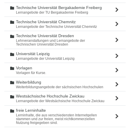
Technische Universität Bergakademie Freiberg
Ordner
Lernangebote der TU Bergakademie Freiberg
Technische Universität Chemnitz
Ordner
Lernangebote der Technische Universität Chemnitz
Technische Universität Dresden
Ordner
Lehrveranstaltungen und Lernangebote der
Technischen Universität Dresden
Universität Leipzig
Ordner
Lernangebote der Universität Leipzig
Vorlagen
Ordner
Vorlagen für Kurse.
Weiterbildung
Ordner
Weiterbildungsangebote der sächsischen Hochschulen
Westsächsische Hochschule Zwickau
Ordner
Lernangebote der Westsächsische Hochschule Zwickau
freie Lerninhalte
Ordner
Lerninhalte, die aus verschiedensten Internetqellen
stammen und zur freien, meist nichtkommerziellen
Nutzung freigegeben sind.