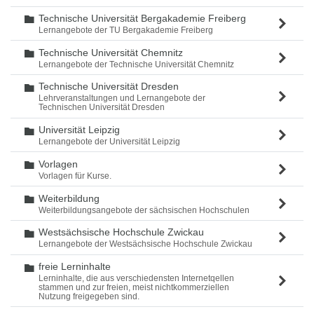
Technische Universität Bergakademie Freiberg
Ordner
Lernangebote der TU Bergakademie Freiberg
Technische Universität Chemnitz
Ordner
Lernangebote der Technische Universität Chemnitz
Technische Universität Dresden
Ordner
Lehrveranstaltungen und Lernangebote der
Technischen Universität Dresden
Universität Leipzig
Ordner
Lernangebote der Universität Leipzig
Vorlagen
Ordner
Vorlagen für Kurse.
Weiterbildung
Ordner
Weiterbildungsangebote der sächsischen Hochschulen
Westsächsische Hochschule Zwickau
Ordner
Lernangebote der Westsächsische Hochschule Zwickau
freie Lerninhalte
Ordner
Lerninhalte, die aus verschiedensten Internetqellen
stammen und zur freien, meist nichtkommerziellen
Nutzung freigegeben sind.