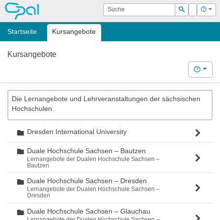
OPAL
Suche
Login
Hilf
Suchen
Startseite
Kursangebote
Kursangebote
Hilfe
Die Lernangebote und Lehrveranstaltungen der sächsischen
Hochschulen.
Dresden International University
Ordner
Duale Hochschule Sachsen – Bautzen
Ordner
Lernangebote der Dualen Hochschule Sachsen –
Bautzen
Duale Hochschule Sachsen – Dresden
Ordner
Lernangebote der Dualen Hochschule Sachsen –
Dresden
Duale Hochschule Sachsen – Glauchau
Ordner
Lernangebote der Dualen Hochschule Sachsen –