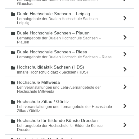
Glauchau
Duale Hochschule Sachsen – Leipzig
Ordner
Lernabgebote der Dualen Hochschule Sachsen –
Leipzig
Duale Hochschule Sachsen – Plauen
Ordner
Lernangebote der Dualen Hochschule Sachsen –
Plauen
Duale Hochschule Sachsen – Riesa
Ordner
Lernangebote der Dualen Hochschule Sachsen – Riesa
Hochschuldidaktik Sachsen (HDS)
Ordner
Inhalte Hochschuldidaktik Sachsen (HDS)
Hochschule Mittweida
Ordner
Lehrveranstaltungen und Lehr-/Lernangebote der
Hochschule Mittweida
Hochschule Zittau / Görlitz
Ordner
Lehrveranstaltungen und Lernangebote der Hochschule
Zittau / Görlitz
Hochschule für Bildende Künste Dresden
Ordner
Lehrangebote der Hochschule für Bildende Künste
Dresden