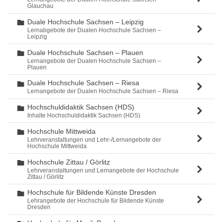
Glauchau
Duale Hochschule Sachsen – Leipzig
Ordner
Lernabgebote der Dualen Hochschule Sachsen –
Leipzig
Duale Hochschule Sachsen – Plauen
Ordner
Lernangebote der Dualen Hochschule Sachsen –
Plauen
Duale Hochschule Sachsen – Riesa
Ordner
Lernangebote der Dualen Hochschule Sachsen – Riesa
Hochschuldidaktik Sachsen (HDS)
Ordner
Inhalte Hochschuldidaktik Sachsen (HDS)
Hochschule Mittweida
Ordner
Lehrveranstaltungen und Lehr-/Lernangebote der
Hochschule Mittweida
Hochschule Zittau / Görlitz
Ordner
Lehrveranstaltungen und Lernangebote der Hochschule
Zittau / Görlitz
Hochschule für Bildende Künste Dresden
Ordner
Lehrangebote der Hochschule für Bildende Künste
Dresden