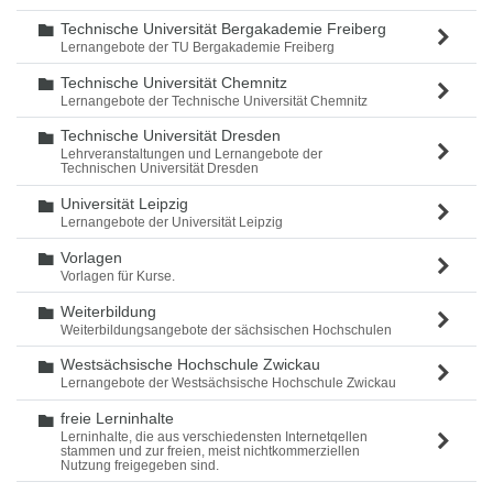
Technische Universität Bergakademie Freiberg
Ordner
Lernangebote der TU Bergakademie Freiberg
Technische Universität Chemnitz
Ordner
Lernangebote der Technische Universität Chemnitz
Technische Universität Dresden
Ordner
Lehrveranstaltungen und Lernangebote der
Technischen Universität Dresden
Universität Leipzig
Ordner
Lernangebote der Universität Leipzig
Vorlagen
Ordner
Vorlagen für Kurse.
Weiterbildung
Ordner
Weiterbildungsangebote der sächsischen Hochschulen
Westsächsische Hochschule Zwickau
Ordner
Lernangebote der Westsächsische Hochschule Zwickau
freie Lerninhalte
Ordner
Lerninhalte, die aus verschiedensten Internetqellen
stammen und zur freien, meist nichtkommerziellen
Nutzung freigegeben sind.