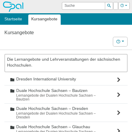
OPAL
Suche
Login
Hilf
Suchen
Startseite
Kursangebote
Kursangebote
Hilfe
Die Lernangebote und Lehrveranstaltungen der sächsischen
Hochschulen.
Dresden International University
Ordner
Duale Hochschule Sachsen – Bautzen
Ordner
Lernangebote der Dualen Hochschule Sachsen –
Bautzen
Duale Hochschule Sachsen – Dresden
Ordner
Lernangebote der Dualen Hochschule Sachsen –
Dresden
Duale Hochschule Sachsen – Glauchau
Ordner
Lernangebote der Dualen Hochschule Sachsen –