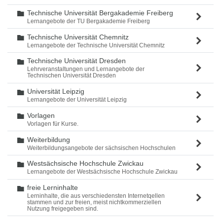
Technische Universität Bergakademie Freiberg
Ordner
Lernangebote der TU Bergakademie Freiberg
Technische Universität Chemnitz
Ordner
Lernangebote der Technische Universität Chemnitz
Technische Universität Dresden
Ordner
Lehrveranstaltungen und Lernangebote der
Technischen Universität Dresden
Universität Leipzig
Ordner
Lernangebote der Universität Leipzig
Vorlagen
Ordner
Vorlagen für Kurse.
Weiterbildung
Ordner
Weiterbildungsangebote der sächsischen Hochschulen
Westsächsische Hochschule Zwickau
Ordner
Lernangebote der Westsächsische Hochschule Zwickau
freie Lerninhalte
Ordner
Lerninhalte, die aus verschiedensten Internetqellen
stammen und zur freien, meist nichtkommerziellen
Nutzung freigegeben sind.