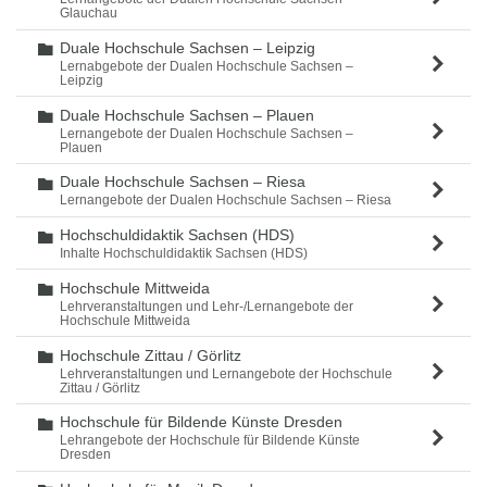
Glauchau
Duale Hochschule Sachsen – Leipzig
Ordner
Lernabgebote der Dualen Hochschule Sachsen –
Leipzig
Duale Hochschule Sachsen – Plauen
Ordner
Lernangebote der Dualen Hochschule Sachsen –
Plauen
Duale Hochschule Sachsen – Riesa
Ordner
Lernangebote der Dualen Hochschule Sachsen – Riesa
Hochschuldidaktik Sachsen (HDS)
Ordner
Inhalte Hochschuldidaktik Sachsen (HDS)
Hochschule Mittweida
Ordner
Lehrveranstaltungen und Lehr-/Lernangebote der
Hochschule Mittweida
Hochschule Zittau / Görlitz
Ordner
Lehrveranstaltungen und Lernangebote der Hochschule
Zittau / Görlitz
Hochschule für Bildende Künste Dresden
Ordner
Lehrangebote der Hochschule für Bildende Künste
Dresden