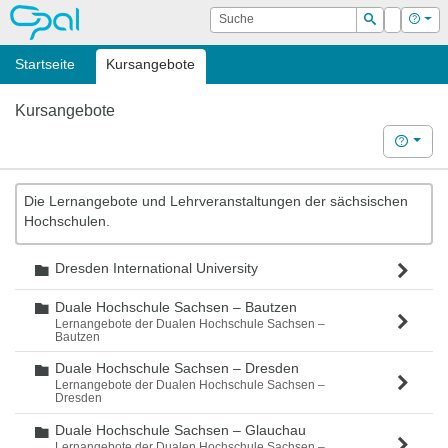
OPAL
Suche
Login
Hilf
Suchen
Startseite
Kursangebote
Kursangebote
Hilfe
Die Lernangebote und Lehrveranstaltungen der sächsischen
Hochschulen.
Dresden International University
Ordner
Duale Hochschule Sachsen – Bautzen
Ordner
Lernangebote der Dualen Hochschule Sachsen –
Bautzen
Duale Hochschule Sachsen – Dresden
Ordner
Lernangebote der Dualen Hochschule Sachsen –
Dresden
Duale Hochschule Sachsen – Glauchau
Ordner
Lernangebote der Dualen Hochschule Sachsen –