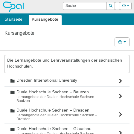
OPAL
Suche
Login
Hilf
Suchen
Startseite
Kursangebote
Kursangebote
Hilfe
Die Lernangebote und Lehrveranstaltungen der sächsischen
Hochschulen.
Dresden International University
Ordner
Duale Hochschule Sachsen – Bautzen
Ordner
Lernangebote der Dualen Hochschule Sachsen –
Bautzen
Duale Hochschule Sachsen – Dresden
Ordner
Lernangebote der Dualen Hochschule Sachsen –
Dresden
Duale Hochschule Sachsen – Glauchau
Ordner
Lernangebote der Dualen Hochschule Sachsen –