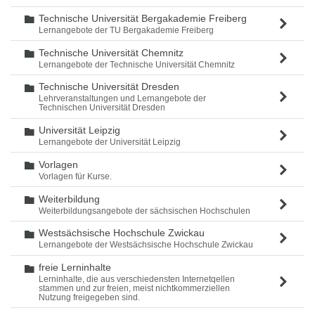
Technische Universität Bergakademie Freiberg
Ordner
Lernangebote der TU Bergakademie Freiberg
Technische Universität Chemnitz
Ordner
Lernangebote der Technische Universität Chemnitz
Technische Universität Dresden
Ordner
Lehrveranstaltungen und Lernangebote der
Technischen Universität Dresden
Universität Leipzig
Ordner
Lernangebote der Universität Leipzig
Vorlagen
Ordner
Vorlagen für Kurse.
Weiterbildung
Ordner
Weiterbildungsangebote der sächsischen Hochschulen
Westsächsische Hochschule Zwickau
Ordner
Lernangebote der Westsächsische Hochschule Zwickau
freie Lerninhalte
Ordner
Lerninhalte, die aus verschiedensten Internetqellen
stammen und zur freien, meist nichtkommerziellen
Nutzung freigegeben sind.