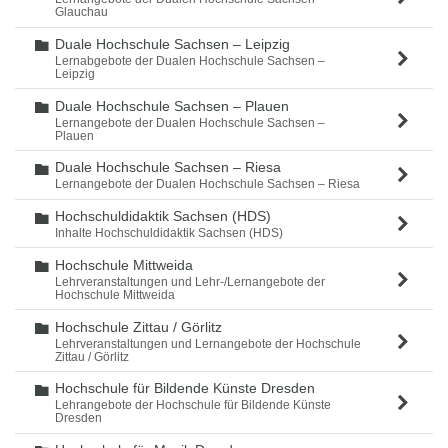
Glauchau
Duale Hochschule Sachsen – Leipzig
Ordner
Lernabgebote der Dualen Hochschule Sachsen –
Leipzig
Duale Hochschule Sachsen – Plauen
Ordner
Lernangebote der Dualen Hochschule Sachsen –
Plauen
Duale Hochschule Sachsen – Riesa
Ordner
Lernangebote der Dualen Hochschule Sachsen – Riesa
Hochschuldidaktik Sachsen (HDS)
Ordner
Inhalte Hochschuldidaktik Sachsen (HDS)
Hochschule Mittweida
Ordner
Lehrveranstaltungen und Lehr-/Lernangebote der
Hochschule Mittweida
Hochschule Zittau / Görlitz
Ordner
Lehrveranstaltungen und Lernangebote der Hochschule
Zittau / Görlitz
Hochschule für Bildende Künste Dresden
Ordner
Lehrangebote der Hochschule für Bildende Künste
Dresden