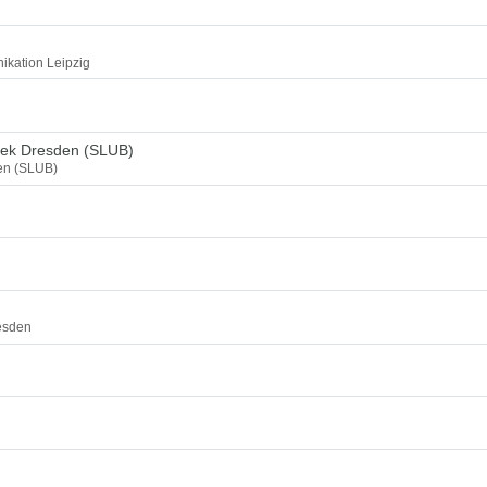
ikation Leipzig
thek Dresden (SLUB)
den (SLUB)
esden