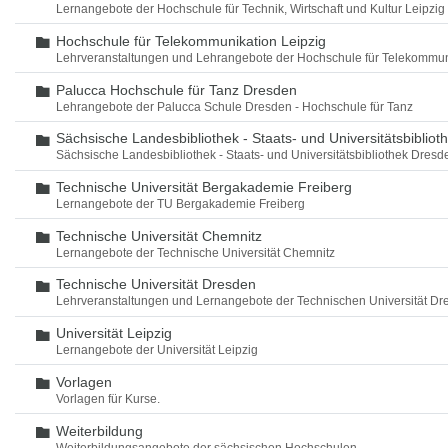
Lernangebote der Hochschule für Technik, Wirtschaft und Kultur Leipzig
Hochschule für Telekommunikation Leipzig
Ordner
Lehrveranstaltungen und Lehrangebote der Hochschule für Telekommun
Palucca Hochschule für Tanz Dresden
Ordner
Lehrangebote der Palucca Schule Dresden - Hochschule für Tanz
Sächsische Landesbibliothek - Staats- und Universitätsbiblio
Ordner
Sächsische Landesbibliothek - Staats- und Universitätsbibliothek Dres
Technische Universität Bergakademie Freiberg
Ordner
Lernangebote der TU Bergakademie Freiberg
Technische Universität Chemnitz
Ordner
Lernangebote der Technische Universität Chemnitz
Technische Universität Dresden
Ordner
Lehrveranstaltungen und Lernangebote der Technischen Universität Dr
Universität Leipzig
Ordner
Lernangebote der Universität Leipzig
Vorlagen
Ordner
Vorlagen für Kurse.
Weiterbildung
Ordner
Weiterbildungsangebote der sächsischen Hochschulen