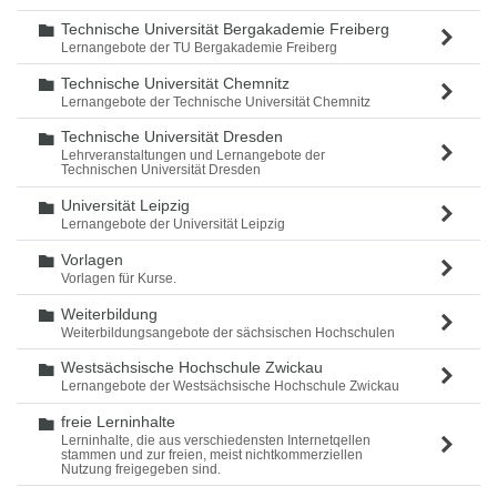
Technische Universität Bergakademie Freiberg
Ordner
Lernangebote der TU Bergakademie Freiberg
Technische Universität Chemnitz
Ordner
Lernangebote der Technische Universität Chemnitz
Technische Universität Dresden
Ordner
Lehrveranstaltungen und Lernangebote der
Technischen Universität Dresden
Universität Leipzig
Ordner
Lernangebote der Universität Leipzig
Vorlagen
Ordner
Vorlagen für Kurse.
Weiterbildung
Ordner
Weiterbildungsangebote der sächsischen Hochschulen
Westsächsische Hochschule Zwickau
Ordner
Lernangebote der Westsächsische Hochschule Zwickau
freie Lerninhalte
Ordner
Lerninhalte, die aus verschiedensten Internetqellen
stammen und zur freien, meist nichtkommerziellen
Nutzung freigegeben sind.