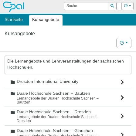
OPAL
Suche
Login
Hilf
Suchen
Startseite
Kursangebote
Kursangebote
Hilfe
Die Lernangebote und Lehrveranstaltungen der sächsischen
Hochschulen.
Dresden International University
Ordner
Duale Hochschule Sachsen – Bautzen
Ordner
Lernangebote der Dualen Hochschule Sachsen –
Bautzen
Duale Hochschule Sachsen – Dresden
Ordner
Lernangebote der Dualen Hochschule Sachsen –
Dresden
Duale Hochschule Sachsen – Glauchau
Ordner
Lernangebote der Dualen Hochschule Sachsen –