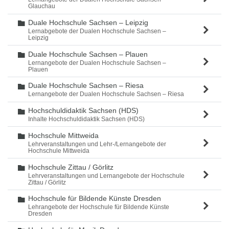
Glauchau
Duale Hochschule Sachsen – Leipzig
Ordner
Lernabgebote der Dualen Hochschule Sachsen –
Leipzig
Duale Hochschule Sachsen – Plauen
Ordner
Lernangebote der Dualen Hochschule Sachsen –
Plauen
Duale Hochschule Sachsen – Riesa
Ordner
Lernangebote der Dualen Hochschule Sachsen – Riesa
Hochschuldidaktik Sachsen (HDS)
Ordner
Inhalte Hochschuldidaktik Sachsen (HDS)
Hochschule Mittweida
Ordner
Lehrveranstaltungen und Lehr-/Lernangebote der
Hochschule Mittweida
Hochschule Zittau / Görlitz
Ordner
Lehrveranstaltungen und Lernangebote der Hochschule
Zittau / Görlitz
Hochschule für Bildende Künste Dresden
Ordner
Lehrangebote der Hochschule für Bildende Künste
Dresden