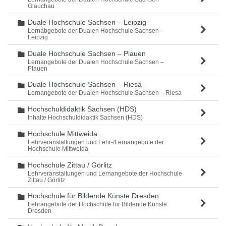
Glauchau
Duale Hochschule Sachsen – Leipzig
Ordner
Lernabgebote der Dualen Hochschule Sachsen –
Leipzig
Duale Hochschule Sachsen – Plauen
Ordner
Lernangebote der Dualen Hochschule Sachsen –
Plauen
Duale Hochschule Sachsen – Riesa
Ordner
Lernangebote der Dualen Hochschule Sachsen – Riesa
Hochschuldidaktik Sachsen (HDS)
Ordner
Inhalte Hochschuldidaktik Sachsen (HDS)
Hochschule Mittweida
Ordner
Lehrveranstaltungen und Lehr-/Lernangebote der
Hochschule Mittweida
Hochschule Zittau / Görlitz
Ordner
Lehrveranstaltungen und Lernangebote der Hochschule
Zittau / Görlitz
Hochschule für Bildende Künste Dresden
Ordner
Lehrangebote der Hochschule für Bildende Künste
Dresden