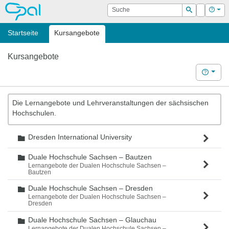
OPAL
Suche
Login
Hilf
Suchen
Startseite
Kursangebote
Kursangebote
Hilfe
Die Lernangebote und Lehrveranstaltungen der sächsischen
Hochschulen.
Dresden International University
Ordner
Duale Hochschule Sachsen – Bautzen
Ordner
Lernangebote der Dualen Hochschule Sachsen –
Bautzen
Duale Hochschule Sachsen – Dresden
Ordner
Lernangebote der Dualen Hochschule Sachsen –
Dresden
Duale Hochschule Sachsen – Glauchau
Ordner
Lernangebote der Dualen Hochschule Sachsen –