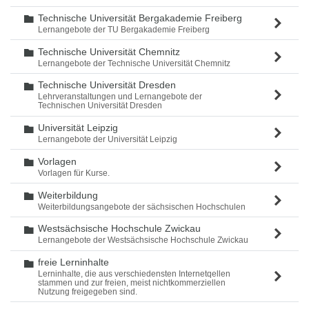
Technische Universität Bergakademie Freiberg
Ordner
Lernangebote der TU Bergakademie Freiberg
Technische Universität Chemnitz
Ordner
Lernangebote der Technische Universität Chemnitz
Technische Universität Dresden
Ordner
Lehrveranstaltungen und Lernangebote der
Technischen Universität Dresden
Universität Leipzig
Ordner
Lernangebote der Universität Leipzig
Vorlagen
Ordner
Vorlagen für Kurse.
Weiterbildung
Ordner
Weiterbildungsangebote der sächsischen Hochschulen
Westsächsische Hochschule Zwickau
Ordner
Lernangebote der Westsächsische Hochschule Zwickau
freie Lerninhalte
Ordner
Lerninhalte, die aus verschiedensten Internetqellen
stammen und zur freien, meist nichtkommerziellen
Nutzung freigegeben sind.