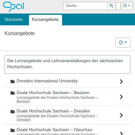
OPAL
Suche
Login
Hilf
Suchen
Startseite
Kursangebote
Kursangebote
Hilfe
Die Lernangebote und Lehrveranstaltungen der sächsischen
Hochschulen.
Dresden International University
Ordner
Duale Hochschule Sachsen – Bautzen
Ordner
Lernangebote der Dualen Hochschule Sachsen –
Bautzen
Duale Hochschule Sachsen – Dresden
Ordner
Lernangebote der Dualen Hochschule Sachsen –
Dresden
Duale Hochschule Sachsen – Glauchau
Ordner
Lernangebote der Dualen Hochschule Sachsen –