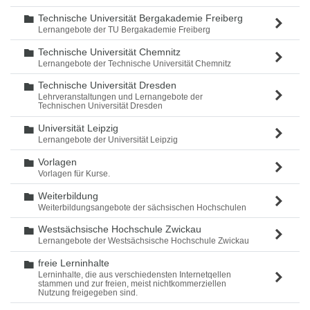
Technische Universität Bergakademie Freiberg
Ordner
Lernangebote der TU Bergakademie Freiberg
Technische Universität Chemnitz
Ordner
Lernangebote der Technische Universität Chemnitz
Technische Universität Dresden
Ordner
Lehrveranstaltungen und Lernangebote der
Technischen Universität Dresden
Universität Leipzig
Ordner
Lernangebote der Universität Leipzig
Vorlagen
Ordner
Vorlagen für Kurse.
Weiterbildung
Ordner
Weiterbildungsangebote der sächsischen Hochschulen
Westsächsische Hochschule Zwickau
Ordner
Lernangebote der Westsächsische Hochschule Zwickau
freie Lerninhalte
Ordner
Lerninhalte, die aus verschiedensten Internetqellen
stammen und zur freien, meist nichtkommerziellen
Nutzung freigegeben sind.