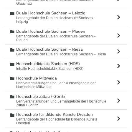
Glauchau
Duale Hochschule Sachsen – Leipzig
Ordner
Lernabgebote der Dualen Hochschule Sachsen –
Leipzig
Duale Hochschule Sachsen – Plauen
Ordner
Lernangebote der Dualen Hochschule Sachsen –
Plauen
Duale Hochschule Sachsen – Riesa
Ordner
Lernangebote der Dualen Hochschule Sachsen – Riesa
Hochschuldidaktik Sachsen (HDS)
Ordner
Inhalte Hochschuldidaktik Sachsen (HDS)
Hochschule Mittweida
Ordner
Lehrveranstaltungen und Lehr-/Lernangebote der
Hochschule Mittweida
Hochschule Zittau / Görlitz
Ordner
Lehrveranstaltungen und Lernangebote der Hochschule
Zittau / Görlitz
Hochschule für Bildende Künste Dresden
Ordner
Lehrangebote der Hochschule für Bildende Künste
Dresden