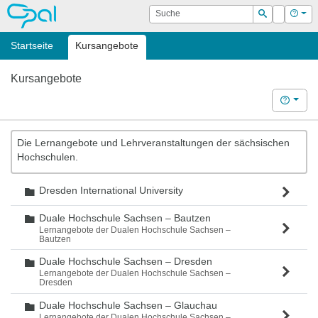
OPAL
Suche
Login
Hilf
Suchen
Startseite
Kursangebote
Kursangebote
Hilfe
Die Lernangebote und Lehrveranstaltungen der sächsischen
Hochschulen.
Dresden International University
Ordner
Duale Hochschule Sachsen – Bautzen
Ordner
Lernangebote der Dualen Hochschule Sachsen –
Bautzen
Duale Hochschule Sachsen – Dresden
Ordner
Lernangebote der Dualen Hochschule Sachsen –
Dresden
Duale Hochschule Sachsen – Glauchau
Ordner
Lernangebote der Dualen Hochschule Sachsen –