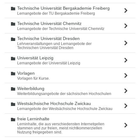
Technische Universität Bergakademie Freiberg
Ordner
Lernangebote der TU Bergakademie Freiberg
Technische Universität Chemnitz
Ordner
Lernangebote der Technische Universität Chemnitz
Technische Universität Dresden
Ordner
Lehrveranstaltungen und Lernangebote der
Technischen Universität Dresden
Universität Leipzig
Ordner
Lernangebote der Universität Leipzig
Vorlagen
Ordner
Vorlagen für Kurse.
Weiterbildung
Ordner
Weiterbildungsangebote der sächsischen Hochschulen
Westsächsische Hochschule Zwickau
Ordner
Lernangebote der Westsächsische Hochschule Zwickau
freie Lerninhalte
Ordner
Lerninhalte, die aus verschiedensten Internetqellen
stammen und zur freien, meist nichtkommerziellen
Nutzung freigegeben sind.