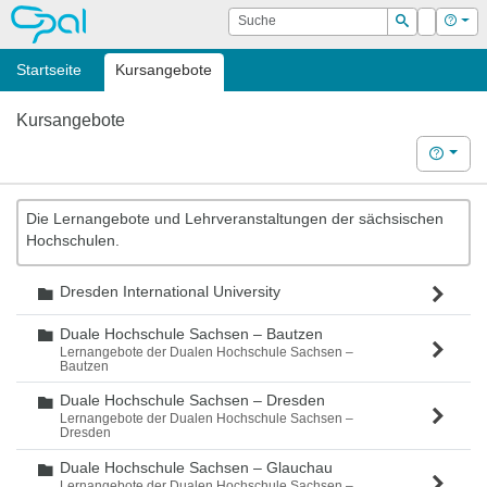
OPAL
Suche
Login
Hilf
Suchen
Startseite
Kursangebote
Kursangebote
Hilfe
Die Lernangebote und Lehrveranstaltungen der sächsischen
Hochschulen.
Dresden International University
Ordner
Duale Hochschule Sachsen – Bautzen
Ordner
Lernangebote der Dualen Hochschule Sachsen –
Bautzen
Duale Hochschule Sachsen – Dresden
Ordner
Lernangebote der Dualen Hochschule Sachsen –
Dresden
Duale Hochschule Sachsen – Glauchau
Ordner
Lernangebote der Dualen Hochschule Sachsen –