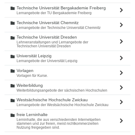
Technische Universität Bergakademie Freiberg
Ordner
Lernangebote der TU Bergakademie Freiberg
Technische Universität Chemnitz
Ordner
Lernangebote der Technische Universität Chemnitz
Technische Universität Dresden
Ordner
Lehrveranstaltungen und Lernangebote der
Technischen Universität Dresden
Universität Leipzig
Ordner
Lernangebote der Universität Leipzig
Vorlagen
Ordner
Vorlagen für Kurse.
Weiterbildung
Ordner
Weiterbildungsangebote der sächsischen Hochschulen
Westsächsische Hochschule Zwickau
Ordner
Lernangebote der Westsächsische Hochschule Zwickau
freie Lerninhalte
Ordner
Lerninhalte, die aus verschiedensten Internetqellen
stammen und zur freien, meist nichtkommerziellen
Nutzung freigegeben sind.