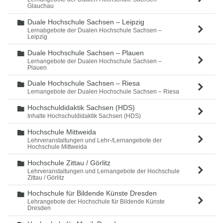
Glauchau
Duale Hochschule Sachsen – Leipzig
Ordner
Lernabgebote der Dualen Hochschule Sachsen –
Leipzig
Duale Hochschule Sachsen – Plauen
Ordner
Lernangebote der Dualen Hochschule Sachsen –
Plauen
Duale Hochschule Sachsen – Riesa
Ordner
Lernangebote der Dualen Hochschule Sachsen – Riesa
Hochschuldidaktik Sachsen (HDS)
Ordner
Inhalte Hochschuldidaktik Sachsen (HDS)
Hochschule Mittweida
Ordner
Lehrveranstaltungen und Lehr-/Lernangebote der
Hochschule Mittweida
Hochschule Zittau / Görlitz
Ordner
Lehrveranstaltungen und Lernangebote der Hochschule
Zittau / Görlitz
Hochschule für Bildende Künste Dresden
Ordner
Lehrangebote der Hochschule für Bildende Künste
Dresden