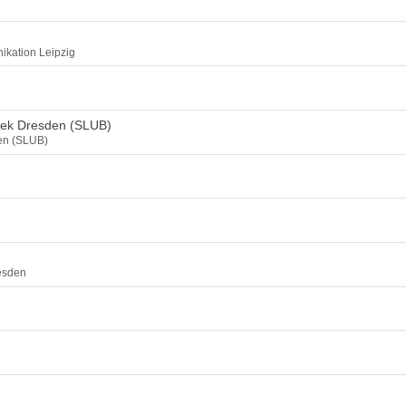
ikation Leipzig
thek Dresden (SLUB)
den (SLUB)
esden