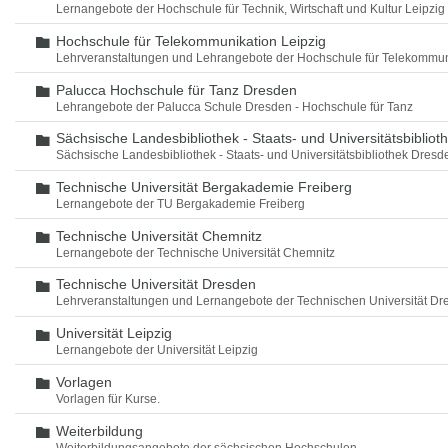
Lernangebote der Hochschule für Technik, Wirtschaft und Kultur Leipzig
Hochschule für Telekommunikation Leipzig
Ordner
Lehrveranstaltungen und Lehrangebote der Hochschule für Telekommun
Palucca Hochschule für Tanz Dresden
Ordner
Lehrangebote der Palucca Schule Dresden - Hochschule für Tanz
Sächsische Landesbibliothek - Staats- und Universitätsbiblio
Ordner
Sächsische Landesbibliothek - Staats- und Universitätsbibliothek Dres
Technische Universität Bergakademie Freiberg
Ordner
Lernangebote der TU Bergakademie Freiberg
Technische Universität Chemnitz
Ordner
Lernangebote der Technische Universität Chemnitz
Technische Universität Dresden
Ordner
Lehrveranstaltungen und Lernangebote der Technischen Universität Dr
Universität Leipzig
Ordner
Lernangebote der Universität Leipzig
Vorlagen
Ordner
Vorlagen für Kurse.
Weiterbildung
Ordner
Weiterbildungsangebote der sächsischen Hochschulen