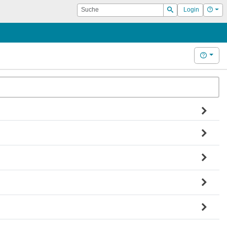
Suche
Hilf
Login
Suchen
Hilfe