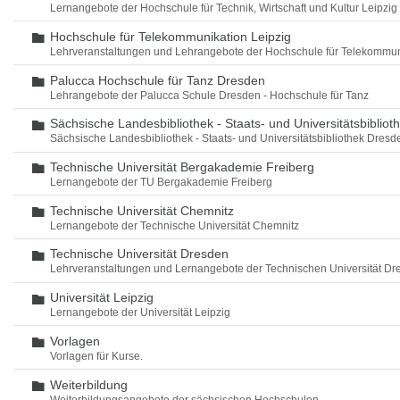
Lernangebote der Hochschule für Technik, Wirtschaft und Kultur Leipzig
Hochschule für Telekommunikation Leipzig
Ordner
Lehrveranstaltungen und Lehrangebote der Hochschule für Telekommun
Palucca Hochschule für Tanz Dresden
Ordner
Lehrangebote der Palucca Schule Dresden - Hochschule für Tanz
Sächsische Landesbibliothek - Staats- und Universitätsbiblio
Ordner
Sächsische Landesbibliothek - Staats- und Universitätsbibliothek Dres
Technische Universität Bergakademie Freiberg
Ordner
Lernangebote der TU Bergakademie Freiberg
Technische Universität Chemnitz
Ordner
Lernangebote der Technische Universität Chemnitz
Technische Universität Dresden
Ordner
Lehrveranstaltungen und Lernangebote der Technischen Universität Dr
Universität Leipzig
Ordner
Lernangebote der Universität Leipzig
Vorlagen
Ordner
Vorlagen für Kurse.
Weiterbildung
Ordner
Weiterbildungsangebote der sächsischen Hochschulen