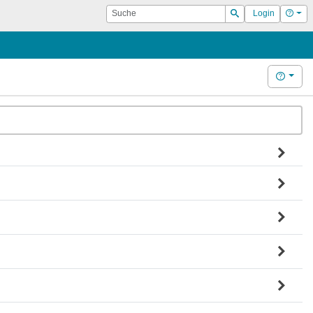
Suche
Hilf
Login
Suchen
Hilfe