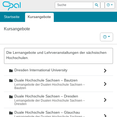
OPAL
Suche
Login
Hilf
Suchen
Startseite
Kursangebote
Kursangebote
Hilfe
Die Lernangebote und Lehrveranstaltungen der sächsischen
Hochschulen.
Dresden International University
Ordner
Duale Hochschule Sachsen – Bautzen
Ordner
Lernangebote der Dualen Hochschule Sachsen –
Bautzen
Duale Hochschule Sachsen – Dresden
Ordner
Lernangebote der Dualen Hochschule Sachsen –
Dresden
Duale Hochschule Sachsen – Glauchau
Ordner
Lernangebote der Dualen Hochschule Sachsen –