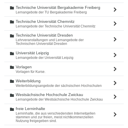
Technische Universität Bergakademie Freiberg
Ordner
Lernangebote der TU Bergakademie Freiberg
Technische Universität Chemnitz
Ordner
Lernangebote der Technische Universität Chemnitz
Technische Universität Dresden
Ordner
Lehrveranstaltungen und Lernangebote der
Technischen Universität Dresden
Universität Leipzig
Ordner
Lernangebote der Universität Leipzig
Vorlagen
Ordner
Vorlagen für Kurse.
Weiterbildung
Ordner
Weiterbildungsangebote der sächsischen Hochschulen
Westsächsische Hochschule Zwickau
Ordner
Lernangebote der Westsächsische Hochschule Zwickau
freie Lerninhalte
Ordner
Lerninhalte, die aus verschiedensten Internetqellen
stammen und zur freien, meist nichtkommerziellen
Nutzung freigegeben sind.