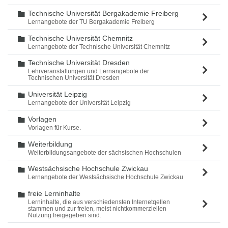
Technische Universität Bergakademie Freiberg
Ordner
Lernangebote der TU Bergakademie Freiberg
Technische Universität Chemnitz
Ordner
Lernangebote der Technische Universität Chemnitz
Technische Universität Dresden
Ordner
Lehrveranstaltungen und Lernangebote der
Technischen Universität Dresden
Universität Leipzig
Ordner
Lernangebote der Universität Leipzig
Vorlagen
Ordner
Vorlagen für Kurse.
Weiterbildung
Ordner
Weiterbildungsangebote der sächsischen Hochschulen
Westsächsische Hochschule Zwickau
Ordner
Lernangebote der Westsächsische Hochschule Zwickau
freie Lerninhalte
Ordner
Lerninhalte, die aus verschiedensten Internetqellen
stammen und zur freien, meist nichtkommerziellen
Nutzung freigegeben sind.