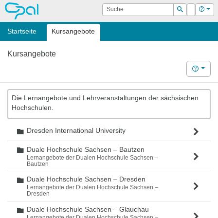
OPAL
Suche
Login
Hilf
Suchen
Startseite
Kursangebote
Kursangebote
Hilfe
Die Lernangebote und Lehrveranstaltungen der sächsischen
Hochschulen.
Dresden International University
Ordner
Duale Hochschule Sachsen – Bautzen
Ordner
Lernangebote der Dualen Hochschule Sachsen –
Bautzen
Duale Hochschule Sachsen – Dresden
Ordner
Lernangebote der Dualen Hochschule Sachsen –
Dresden
Duale Hochschule Sachsen – Glauchau
Ordner
Lernangebote der Dualen Hochschule Sachsen –