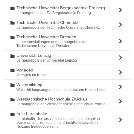
Technische Universität Bergakademie Freiberg
Ordner
Lernangebote der TU Bergakademie Freiberg
Technische Universität Chemnitz
Ordner
Lernangebote der Technische Universität Chemnitz
Technische Universität Dresden
Ordner
Lehrveranstaltungen und Lernangebote der
Technischen Universität Dresden
Universität Leipzig
Ordner
Lernangebote der Universität Leipzig
Vorlagen
Ordner
Vorlagen für Kurse.
Weiterbildung
Ordner
Weiterbildungsangebote der sächsischen Hochschulen
Westsächsische Hochschule Zwickau
Ordner
Lernangebote der Westsächsische Hochschule Zwickau
freie Lerninhalte
Ordner
Lerninhalte, die aus verschiedensten Internetqellen
stammen und zur freien, meist nichtkommerziellen
Nutzung freigegeben sind.