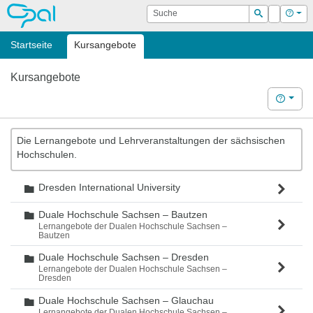
OPAL
Suche
Login
Hilf
Suchen
Startseite
Kursangebote
Kursangebote
Hilfe
Die Lernangebote und Lehrveranstaltungen der sächsischen
Hochschulen.
Dresden International University
Ordner
Duale Hochschule Sachsen – Bautzen
Ordner
Lernangebote der Dualen Hochschule Sachsen –
Bautzen
Duale Hochschule Sachsen – Dresden
Ordner
Lernangebote der Dualen Hochschule Sachsen –
Dresden
Duale Hochschule Sachsen – Glauchau
Ordner
Lernangebote der Dualen Hochschule Sachsen –