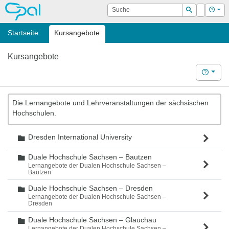
OPAL
Suche
Login
Hilf
Suchen
Startseite
Kursangebote
Kursangebote
Hilfe
Die Lernangebote und Lehrveranstaltungen der sächsischen
Hochschulen.
Dresden International University
Ordner
Duale Hochschule Sachsen – Bautzen
Ordner
Lernangebote der Dualen Hochschule Sachsen –
Bautzen
Duale Hochschule Sachsen – Dresden
Ordner
Lernangebote der Dualen Hochschule Sachsen –
Dresden
Duale Hochschule Sachsen – Glauchau
Ordner
Lernangebote der Dualen Hochschule Sachsen –