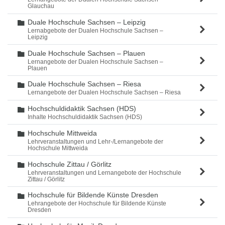
Glauchau
Duale Hochschule Sachsen – Leipzig
Ordner
Lernabgebote der Dualen Hochschule Sachsen –
Leipzig
Duale Hochschule Sachsen – Plauen
Ordner
Lernangebote der Dualen Hochschule Sachsen –
Plauen
Duale Hochschule Sachsen – Riesa
Ordner
Lernangebote der Dualen Hochschule Sachsen – Riesa
Hochschuldidaktik Sachsen (HDS)
Ordner
Inhalte Hochschuldidaktik Sachsen (HDS)
Hochschule Mittweida
Ordner
Lehrveranstaltungen und Lehr-/Lernangebote der
Hochschule Mittweida
Hochschule Zittau / Görlitz
Ordner
Lehrveranstaltungen und Lernangebote der Hochschule
Zittau / Görlitz
Hochschule für Bildende Künste Dresden
Ordner
Lehrangebote der Hochschule für Bildende Künste
Dresden