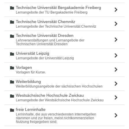
Technische Universität Bergakademie Freiberg
Ordner
Lernangebote der TU Bergakademie Freiberg
Technische Universität Chemnitz
Ordner
Lernangebote der Technische Universität Chemnitz
Technische Universität Dresden
Ordner
Lehrveranstaltungen und Lernangebote der
Technischen Universität Dresden
Universität Leipzig
Ordner
Lernangebote der Universität Leipzig
Vorlagen
Ordner
Vorlagen für Kurse.
Weiterbildung
Ordner
Weiterbildungsangebote der sächsischen Hochschulen
Westsächsische Hochschule Zwickau
Ordner
Lernangebote der Westsächsische Hochschule Zwickau
freie Lerninhalte
Ordner
Lerninhalte, die aus verschiedensten Internetqellen
stammen und zur freien, meist nichtkommerziellen
Nutzung freigegeben sind.