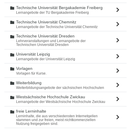
Technische Universität Bergakademie Freiberg
Ordner
Lernangebote der TU Bergakademie Freiberg
Technische Universität Chemnitz
Ordner
Lernangebote der Technische Universität Chemnitz
Technische Universität Dresden
Ordner
Lehrveranstaltungen und Lernangebote der
Technischen Universität Dresden
Universität Leipzig
Ordner
Lernangebote der Universität Leipzig
Vorlagen
Ordner
Vorlagen für Kurse.
Weiterbildung
Ordner
Weiterbildungsangebote der sächsischen Hochschulen
Westsächsische Hochschule Zwickau
Ordner
Lernangebote der Westsächsische Hochschule Zwickau
freie Lerninhalte
Ordner
Lerninhalte, die aus verschiedensten Internetqellen
stammen und zur freien, meist nichtkommerziellen
Nutzung freigegeben sind.