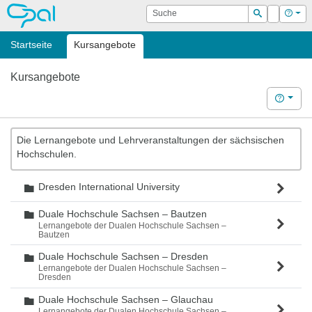
OPAL
Suche
Login
Hilf
Suchen
Startseite
Kursangebote
Kursangebote
Hilfe
Die Lernangebote und Lehrveranstaltungen der sächsischen
Hochschulen.
Dresden International University
Ordner
Duale Hochschule Sachsen – Bautzen
Ordner
Lernangebote der Dualen Hochschule Sachsen –
Bautzen
Duale Hochschule Sachsen – Dresden
Ordner
Lernangebote der Dualen Hochschule Sachsen –
Dresden
Duale Hochschule Sachsen – Glauchau
Ordner
Lernangebote der Dualen Hochschule Sachsen –