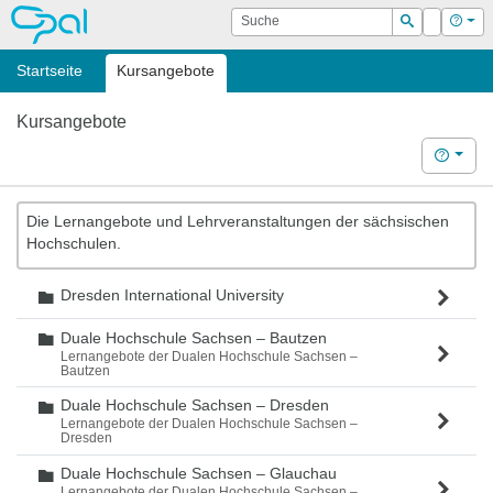
OPAL
Suche
Login
Hilf
Suchen
Startseite
Kursangebote
Kursangebote
Hilfe
Die Lernangebote und Lehrveranstaltungen der sächsischen
Hochschulen.
Dresden International University
Ordner
Duale Hochschule Sachsen – Bautzen
Ordner
Lernangebote der Dualen Hochschule Sachsen –
Bautzen
Duale Hochschule Sachsen – Dresden
Ordner
Lernangebote der Dualen Hochschule Sachsen –
Dresden
Duale Hochschule Sachsen – Glauchau
Ordner
Lernangebote der Dualen Hochschule Sachsen –