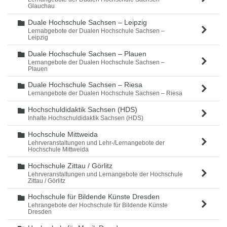
Glauchau
Duale Hochschule Sachsen – Leipzig
Ordner
Lernabgebote der Dualen Hochschule Sachsen –
Leipzig
Duale Hochschule Sachsen – Plauen
Ordner
Lernangebote der Dualen Hochschule Sachsen –
Plauen
Duale Hochschule Sachsen – Riesa
Ordner
Lernangebote der Dualen Hochschule Sachsen – Riesa
Hochschuldidaktik Sachsen (HDS)
Ordner
Inhalte Hochschuldidaktik Sachsen (HDS)
Hochschule Mittweida
Ordner
Lehrveranstaltungen und Lehr-/Lernangebote der
Hochschule Mittweida
Hochschule Zittau / Görlitz
Ordner
Lehrveranstaltungen und Lernangebote der Hochschule
Zittau / Görlitz
Hochschule für Bildende Künste Dresden
Ordner
Lehrangebote der Hochschule für Bildende Künste
Dresden