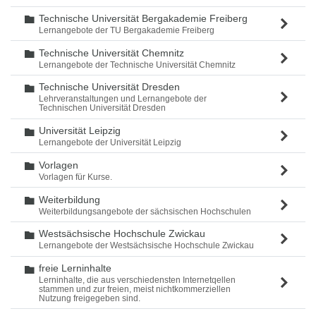
Technische Universität Bergakademie Freiberg
Ordner
Lernangebote der TU Bergakademie Freiberg
Technische Universität Chemnitz
Ordner
Lernangebote der Technische Universität Chemnitz
Technische Universität Dresden
Ordner
Lehrveranstaltungen und Lernangebote der
Technischen Universität Dresden
Universität Leipzig
Ordner
Lernangebote der Universität Leipzig
Vorlagen
Ordner
Vorlagen für Kurse.
Weiterbildung
Ordner
Weiterbildungsangebote der sächsischen Hochschulen
Westsächsische Hochschule Zwickau
Ordner
Lernangebote der Westsächsische Hochschule Zwickau
freie Lerninhalte
Ordner
Lerninhalte, die aus verschiedensten Internetqellen
stammen und zur freien, meist nichtkommerziellen
Nutzung freigegeben sind.