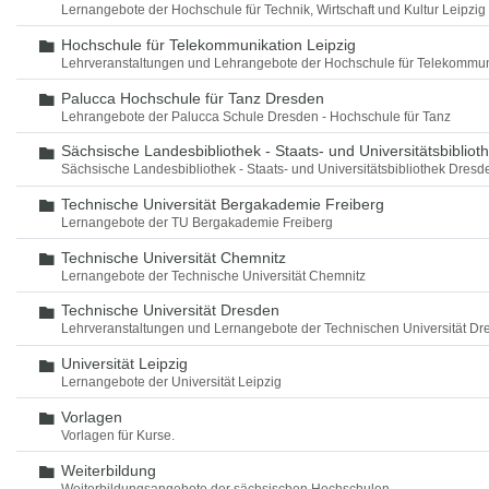
Lernangebote der Hochschule für Technik, Wirtschaft und Kultur Leipzig
Hochschule für Telekommunikation Leipzig
Ordner
Lehrveranstaltungen und Lehrangebote der Hochschule für Telekommun
Palucca Hochschule für Tanz Dresden
Ordner
Lehrangebote der Palucca Schule Dresden - Hochschule für Tanz
Sächsische Landesbibliothek - Staats- und Universitätsbiblio
Ordner
Sächsische Landesbibliothek - Staats- und Universitätsbibliothek Dres
Technische Universität Bergakademie Freiberg
Ordner
Lernangebote der TU Bergakademie Freiberg
Technische Universität Chemnitz
Ordner
Lernangebote der Technische Universität Chemnitz
Technische Universität Dresden
Ordner
Lehrveranstaltungen und Lernangebote der Technischen Universität Dr
Universität Leipzig
Ordner
Lernangebote der Universität Leipzig
Vorlagen
Ordner
Vorlagen für Kurse.
Weiterbildung
Ordner
Weiterbildungsangebote der sächsischen Hochschulen