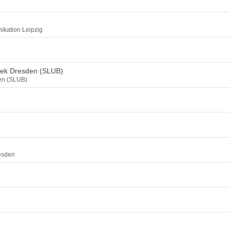
ikation Leipzig
thek Dresden (SLUB)
den (SLUB)
esden