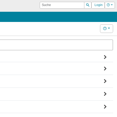
Suche
Hilf
Login
Suchen
Hilfe