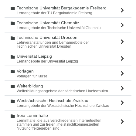
Technische Universität Bergakademie Freiberg
Ordner
Lernangebote der TU Bergakademie Freiberg
Technische Universität Chemnitz
Ordner
Lernangebote der Technische Universität Chemnitz
Technische Universität Dresden
Ordner
Lehrveranstaltungen und Lernangebote der
Technischen Universität Dresden
Universität Leipzig
Ordner
Lernangebote der Universität Leipzig
Vorlagen
Ordner
Vorlagen für Kurse.
Weiterbildung
Ordner
Weiterbildungsangebote der sächsischen Hochschulen
Westsächsische Hochschule Zwickau
Ordner
Lernangebote der Westsächsische Hochschule Zwickau
freie Lerninhalte
Ordner
Lerninhalte, die aus verschiedensten Internetqellen
stammen und zur freien, meist nichtkommerziellen
Nutzung freigegeben sind.