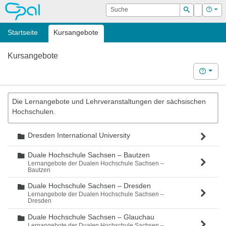
OPAL
Suche
Login
Hilf
Suchen
Startseite
Kursangebote
Kursangebote
Hilfe
Die Lernangebote und Lehrveranstaltungen der sächsischen
Hochschulen.
Dresden International University
Ordner
Duale Hochschule Sachsen – Bautzen
Ordner
Lernangebote der Dualen Hochschule Sachsen –
Bautzen
Duale Hochschule Sachsen – Dresden
Ordner
Lernangebote der Dualen Hochschule Sachsen –
Dresden
Duale Hochschule Sachsen – Glauchau
Ordner
Lernangebote der Dualen Hochschule Sachsen –