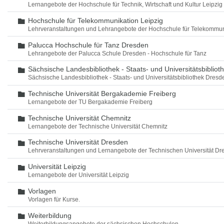
Lernangebote der Hochschule für Technik, Wirtschaft und Kultur Leipzig
Hochschule für Telekommunikation Leipzig
Ordner
Lehrveranstaltungen und Lehrangebote der Hochschule für Telekommun
Palucca Hochschule für Tanz Dresden
Ordner
Lehrangebote der Palucca Schule Dresden - Hochschule für Tanz
Sächsische Landesbibliothek - Staats- und Universitätsbiblio
Ordner
Sächsische Landesbibliothek - Staats- und Universitätsbibliothek Dres
Technische Universität Bergakademie Freiberg
Ordner
Lernangebote der TU Bergakademie Freiberg
Technische Universität Chemnitz
Ordner
Lernangebote der Technische Universität Chemnitz
Technische Universität Dresden
Ordner
Lehrveranstaltungen und Lernangebote der Technischen Universität Dr
Universität Leipzig
Ordner
Lernangebote der Universität Leipzig
Vorlagen
Ordner
Vorlagen für Kurse.
Weiterbildung
Ordner
Weiterbildungsangebote der sächsischen Hochschulen