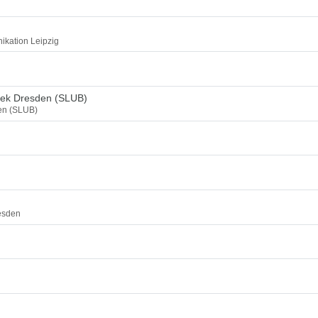
ikation Leipzig
thek Dresden (SLUB)
den (SLUB)
esden