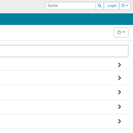
Suche
Hilf
Login
Suchen
Hilfe