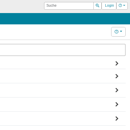
Suche
Hilf
Login
Suchen
Hilfe