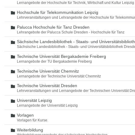
Lernangebote der Hochschule für Technik, Wirtschaft und Kultur Leipzig
Hochschule für Telekommunikation Leipzig
Ordner
Lehrveranstaltungen und Lehrangebote der Hochschule für Telekommun
Palucca Hochschule für Tanz Dresden
Ordner
Lehrangebote der Palucca Schule Dresden - Hochschule für Tanz
Sächsische Landesbibliothek - Staats- und Universitätsbiblio
Ordner
Sächsische Landesbibliothek - Staats- und Universitätsbibliothek Dres
Technische Universität Bergakademie Freiberg
Ordner
Lernangebote der TU Bergakademie Freiberg
Technische Universität Chemnitz
Ordner
Lernangebote der Technische Universität Chemnitz
Technische Universität Dresden
Ordner
Lehrveranstaltungen und Lernangebote der Technischen Universität Dr
Universität Leipzig
Ordner
Lernangebote der Universität Leipzig
Vorlagen
Ordner
Vorlagen für Kurse.
Weiterbildung
Ordner
Weiterbildungsangebote der sächsischen Hochschulen