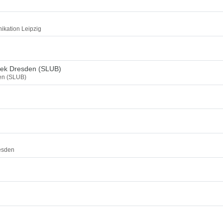
ikation Leipzig
thek Dresden (SLUB)
den (SLUB)
esden