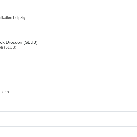
ikation Leipzig
thek Dresden (SLUB)
den (SLUB)
esden