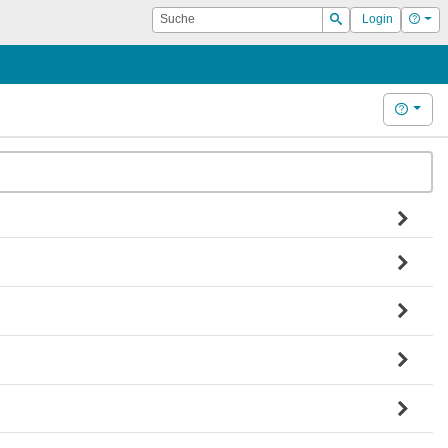
Suche
Hilf
Login
Suchen
Hilfe