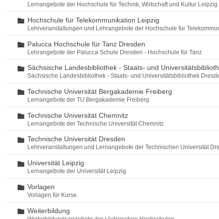
Lernangebote der Hochschule für Technik, Wirtschaft und Kultur Leipzig
Hochschule für Telekommunikation Leipzig
Ordner
Lehrveranstaltungen und Lehrangebote der Hochschule für Telekommun
Palucca Hochschule für Tanz Dresden
Ordner
Lehrangebote der Palucca Schule Dresden - Hochschule für Tanz
Sächsische Landesbibliothek - Staats- und Universitätsbiblio
Ordner
Sächsische Landesbibliothek - Staats- und Universitätsbibliothek Dres
Technische Universität Bergakademie Freiberg
Ordner
Lernangebote der TU Bergakademie Freiberg
Technische Universität Chemnitz
Ordner
Lernangebote der Technische Universität Chemnitz
Technische Universität Dresden
Ordner
Lehrveranstaltungen und Lernangebote der Technischen Universität Dr
Universität Leipzig
Ordner
Lernangebote der Universität Leipzig
Vorlagen
Ordner
Vorlagen für Kurse.
Weiterbildung
Ordner
Weiterbildungsangebote der sächsischen Hochschulen