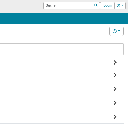
Suche
Hilf
Login
Suchen
Hilfe