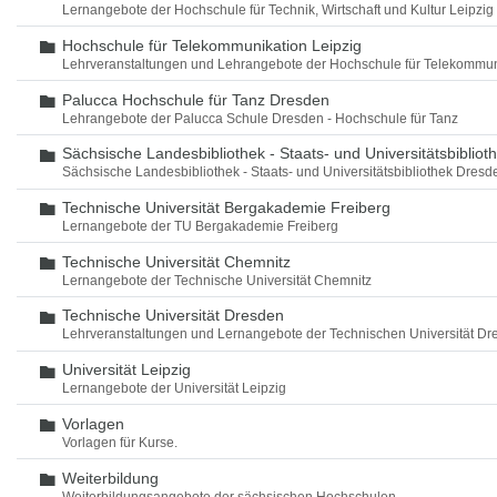
Lernangebote der Hochschule für Technik, Wirtschaft und Kultur Leipzig
Hochschule für Telekommunikation Leipzig
Ordner
Lehrveranstaltungen und Lehrangebote der Hochschule für Telekommun
Palucca Hochschule für Tanz Dresden
Ordner
Lehrangebote der Palucca Schule Dresden - Hochschule für Tanz
Sächsische Landesbibliothek - Staats- und Universitätsbiblio
Ordner
Sächsische Landesbibliothek - Staats- und Universitätsbibliothek Dres
Technische Universität Bergakademie Freiberg
Ordner
Lernangebote der TU Bergakademie Freiberg
Technische Universität Chemnitz
Ordner
Lernangebote der Technische Universität Chemnitz
Technische Universität Dresden
Ordner
Lehrveranstaltungen und Lernangebote der Technischen Universität Dr
Universität Leipzig
Ordner
Lernangebote der Universität Leipzig
Vorlagen
Ordner
Vorlagen für Kurse.
Weiterbildung
Ordner
Weiterbildungsangebote der sächsischen Hochschulen