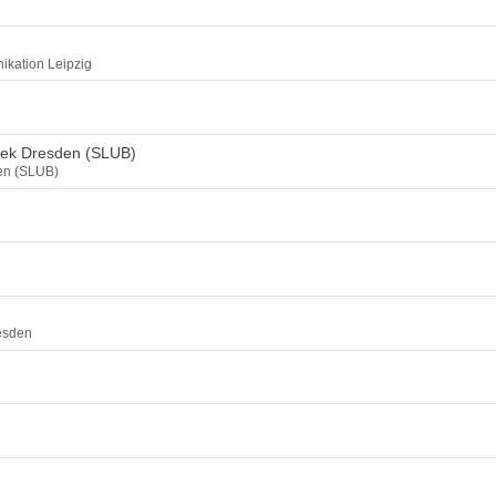
ikation Leipzig
thek Dresden (SLUB)
den (SLUB)
esden