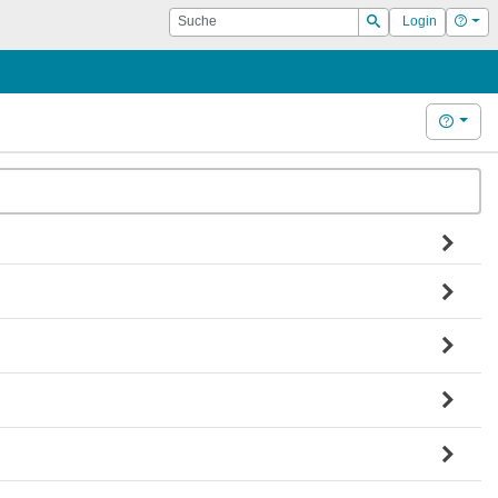
Suche
Hilf
Login
Suchen
Hilfe