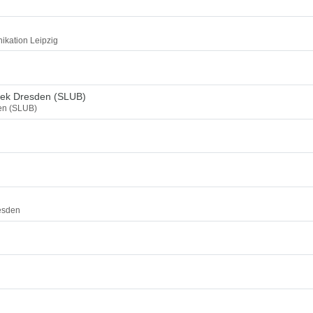
ikation Leipzig
thek Dresden (SLUB)
den (SLUB)
esden