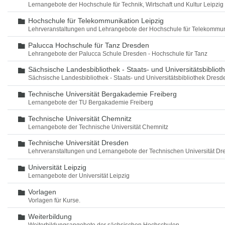
Lernangebote der Hochschule für Technik, Wirtschaft und Kultur Leipzig
Hochschule für Telekommunikation Leipzig
Ordner
Lehrveranstaltungen und Lehrangebote der Hochschule für Telekommun
Palucca Hochschule für Tanz Dresden
Ordner
Lehrangebote der Palucca Schule Dresden - Hochschule für Tanz
Sächsische Landesbibliothek - Staats- und Universitätsbiblio
Ordner
Sächsische Landesbibliothek - Staats- und Universitätsbibliothek Dres
Technische Universität Bergakademie Freiberg
Ordner
Lernangebote der TU Bergakademie Freiberg
Technische Universität Chemnitz
Ordner
Lernangebote der Technische Universität Chemnitz
Technische Universität Dresden
Ordner
Lehrveranstaltungen und Lernangebote der Technischen Universität Dr
Universität Leipzig
Ordner
Lernangebote der Universität Leipzig
Vorlagen
Ordner
Vorlagen für Kurse.
Weiterbildung
Ordner
Weiterbildungsangebote der sächsischen Hochschulen