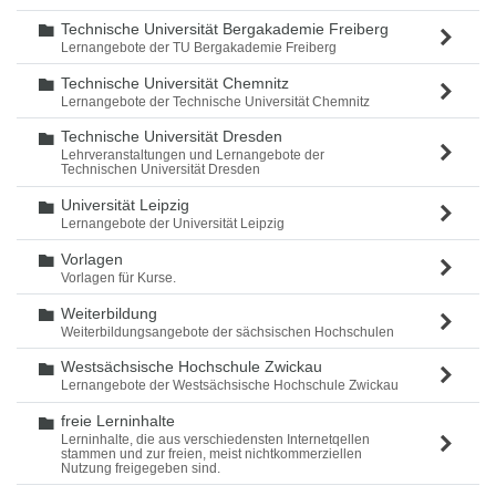
Technische Universität Bergakademie Freiberg
Ordner
Lernangebote der TU Bergakademie Freiberg
Technische Universität Chemnitz
Ordner
Lernangebote der Technische Universität Chemnitz
Technische Universität Dresden
Ordner
Lehrveranstaltungen und Lernangebote der
Technischen Universität Dresden
Universität Leipzig
Ordner
Lernangebote der Universität Leipzig
Vorlagen
Ordner
Vorlagen für Kurse.
Weiterbildung
Ordner
Weiterbildungsangebote der sächsischen Hochschulen
Westsächsische Hochschule Zwickau
Ordner
Lernangebote der Westsächsische Hochschule Zwickau
freie Lerninhalte
Ordner
Lerninhalte, die aus verschiedensten Internetqellen
stammen und zur freien, meist nichtkommerziellen
Nutzung freigegeben sind.