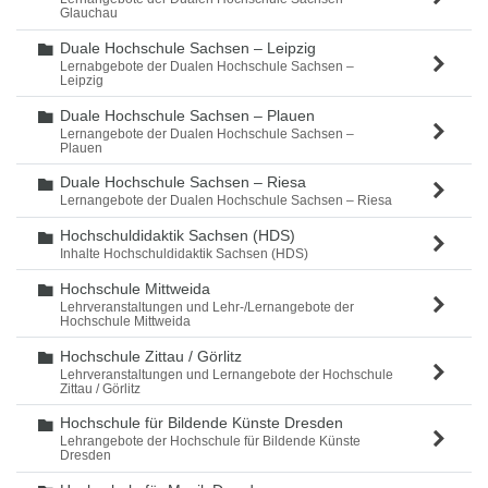
Glauchau
Duale Hochschule Sachsen – Leipzig
Ordner
Lernabgebote der Dualen Hochschule Sachsen –
Leipzig
Duale Hochschule Sachsen – Plauen
Ordner
Lernangebote der Dualen Hochschule Sachsen –
Plauen
Duale Hochschule Sachsen – Riesa
Ordner
Lernangebote der Dualen Hochschule Sachsen – Riesa
Hochschuldidaktik Sachsen (HDS)
Ordner
Inhalte Hochschuldidaktik Sachsen (HDS)
Hochschule Mittweida
Ordner
Lehrveranstaltungen und Lehr-/Lernangebote der
Hochschule Mittweida
Hochschule Zittau / Görlitz
Ordner
Lehrveranstaltungen und Lernangebote der Hochschule
Zittau / Görlitz
Hochschule für Bildende Künste Dresden
Ordner
Lehrangebote der Hochschule für Bildende Künste
Dresden