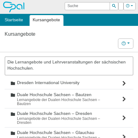
OPAL
Suche
Login
Hilf
Suchen
Startseite
Kursangebote
Kursangebote
Hilfe
Die Lernangebote und Lehrveranstaltungen der sächsischen
Hochschulen.
Dresden International University
Ordner
Duale Hochschule Sachsen – Bautzen
Ordner
Lernangebote der Dualen Hochschule Sachsen –
Bautzen
Duale Hochschule Sachsen – Dresden
Ordner
Lernangebote der Dualen Hochschule Sachsen –
Dresden
Duale Hochschule Sachsen – Glauchau
Ordner
Lernangebote der Dualen Hochschule Sachsen –