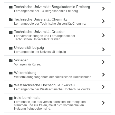
Technische Universität Bergakademie Freiberg
Ordner
Lernangebote der TU Bergakademie Freiberg
Technische Universität Chemnitz
Ordner
Lernangebote der Technische Universität Chemnitz
Technische Universität Dresden
Ordner
Lehrveranstaltungen und Lernangebote der
Technischen Universität Dresden
Universität Leipzig
Ordner
Lernangebote der Universität Leipzig
Vorlagen
Ordner
Vorlagen für Kurse.
Weiterbildung
Ordner
Weiterbildungsangebote der sächsischen Hochschulen
Westsächsische Hochschule Zwickau
Ordner
Lernangebote der Westsächsische Hochschule Zwickau
freie Lerninhalte
Ordner
Lerninhalte, die aus verschiedensten Internetqellen
stammen und zur freien, meist nichtkommerziellen
Nutzung freigegeben sind.