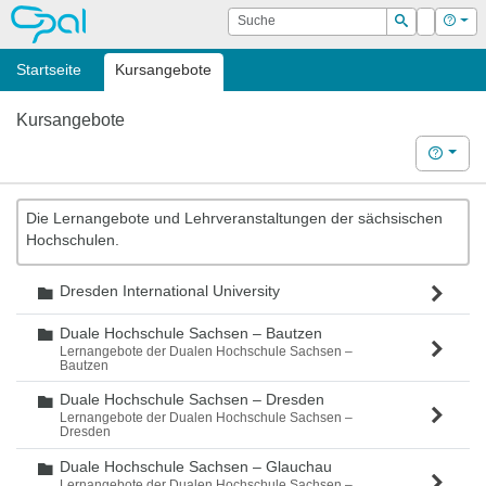
OPAL
Suche
Login
Hilf
Suchen
Startseite
Kursangebote
Kursangebote
Hilfe
Die Lernangebote und Lehrveranstaltungen der sächsischen
Hochschulen.
Dresden International University
Ordner
Duale Hochschule Sachsen – Bautzen
Ordner
Lernangebote der Dualen Hochschule Sachsen –
Bautzen
Duale Hochschule Sachsen – Dresden
Ordner
Lernangebote der Dualen Hochschule Sachsen –
Dresden
Duale Hochschule Sachsen – Glauchau
Ordner
Lernangebote der Dualen Hochschule Sachsen –