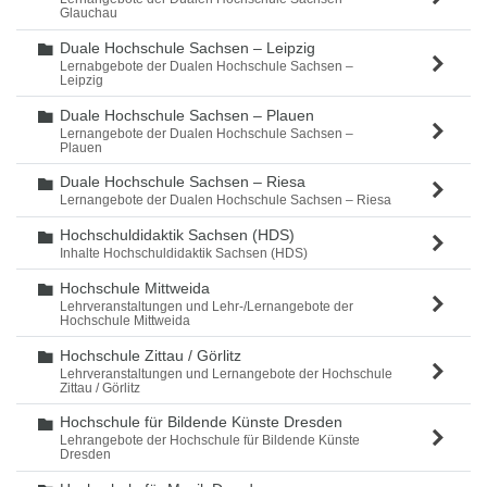
Glauchau
Duale Hochschule Sachsen – Leipzig
Ordner
Lernabgebote der Dualen Hochschule Sachsen –
Leipzig
Duale Hochschule Sachsen – Plauen
Ordner
Lernangebote der Dualen Hochschule Sachsen –
Plauen
Duale Hochschule Sachsen – Riesa
Ordner
Lernangebote der Dualen Hochschule Sachsen – Riesa
Hochschuldidaktik Sachsen (HDS)
Ordner
Inhalte Hochschuldidaktik Sachsen (HDS)
Hochschule Mittweida
Ordner
Lehrveranstaltungen und Lehr-/Lernangebote der
Hochschule Mittweida
Hochschule Zittau / Görlitz
Ordner
Lehrveranstaltungen und Lernangebote der Hochschule
Zittau / Görlitz
Hochschule für Bildende Künste Dresden
Ordner
Lehrangebote der Hochschule für Bildende Künste
Dresden