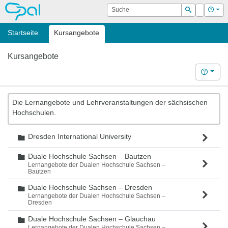
OPAL
Suche
Login
Hilf
Suchen
Startseite
Kursangebote
Kursangebote
Hilfe
Die Lernangebote und Lehrveranstaltungen der sächsischen
Hochschulen.
Dresden International University
Ordner
Duale Hochschule Sachsen – Bautzen
Ordner
Lernangebote der Dualen Hochschule Sachsen –
Bautzen
Duale Hochschule Sachsen – Dresden
Ordner
Lernangebote der Dualen Hochschule Sachsen –
Dresden
Duale Hochschule Sachsen – Glauchau
Ordner
Lernangebote der Dualen Hochschule Sachsen –