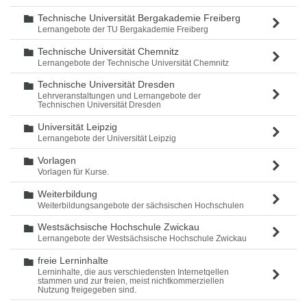
Technische Universität Bergakademie Freiberg
Ordner
Lernangebote der TU Bergakademie Freiberg
Technische Universität Chemnitz
Ordner
Lernangebote der Technische Universität Chemnitz
Technische Universität Dresden
Ordner
Lehrveranstaltungen und Lernangebote der
Technischen Universität Dresden
Universität Leipzig
Ordner
Lernangebote der Universität Leipzig
Vorlagen
Ordner
Vorlagen für Kurse.
Weiterbildung
Ordner
Weiterbildungsangebote der sächsischen Hochschulen
Westsächsische Hochschule Zwickau
Ordner
Lernangebote der Westsächsische Hochschule Zwickau
freie Lerninhalte
Ordner
Lerninhalte, die aus verschiedensten Internetqellen
stammen und zur freien, meist nichtkommerziellen
Nutzung freigegeben sind.