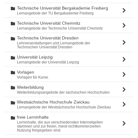
Technische Universität Bergakademie Freiberg
Ordner
Lernangebote der TU Bergakademie Freiberg
Technische Universität Chemnitz
Ordner
Lernangebote der Technische Universität Chemnitz
Technische Universität Dresden
Ordner
Lehrveranstaltungen und Lernangebote der
Technischen Universität Dresden
Universität Leipzig
Ordner
Lernangebote der Universität Leipzig
Vorlagen
Ordner
Vorlagen für Kurse.
Weiterbildung
Ordner
Weiterbildungsangebote der sächsischen Hochschulen
Westsächsische Hochschule Zwickau
Ordner
Lernangebote der Westsächsische Hochschule Zwickau
freie Lerninhalte
Ordner
Lerninhalte, die aus verschiedensten Internetqellen
stammen und zur freien, meist nichtkommerziellen
Nutzung freigegeben sind.