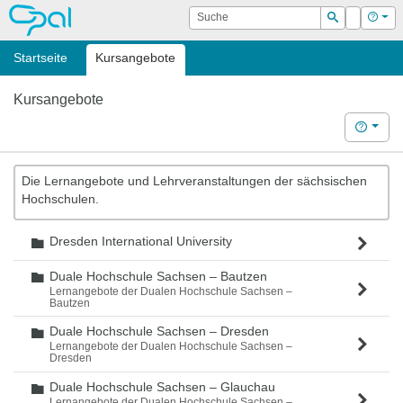
OPAL
Suche
Login
Hilf
Suchen
Startseite
Kursangebote
Kursangebote
Hilfe
Die Lernangebote und Lehrveranstaltungen der sächsischen
Hochschulen.
Dresden International University
Ordner
Duale Hochschule Sachsen – Bautzen
Ordner
Lernangebote der Dualen Hochschule Sachsen –
Bautzen
Duale Hochschule Sachsen – Dresden
Ordner
Lernangebote der Dualen Hochschule Sachsen –
Dresden
Duale Hochschule Sachsen – Glauchau
Ordner
Lernangebote der Dualen Hochschule Sachsen –