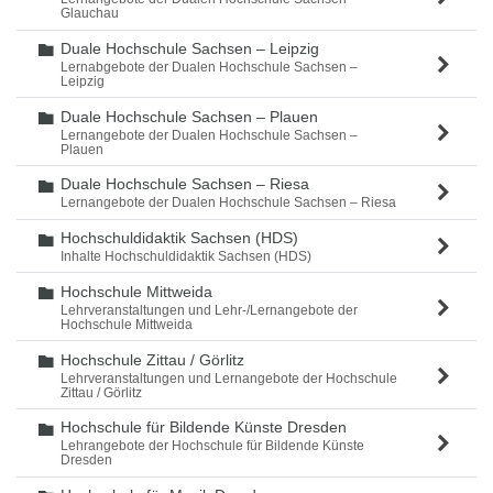
Glauchau
Duale Hochschule Sachsen – Leipzig
Ordner
Lernabgebote der Dualen Hochschule Sachsen –
Leipzig
Duale Hochschule Sachsen – Plauen
Ordner
Lernangebote der Dualen Hochschule Sachsen –
Plauen
Duale Hochschule Sachsen – Riesa
Ordner
Lernangebote der Dualen Hochschule Sachsen – Riesa
Hochschuldidaktik Sachsen (HDS)
Ordner
Inhalte Hochschuldidaktik Sachsen (HDS)
Hochschule Mittweida
Ordner
Lehrveranstaltungen und Lehr-/Lernangebote der
Hochschule Mittweida
Hochschule Zittau / Görlitz
Ordner
Lehrveranstaltungen und Lernangebote der Hochschule
Zittau / Görlitz
Hochschule für Bildende Künste Dresden
Ordner
Lehrangebote der Hochschule für Bildende Künste
Dresden