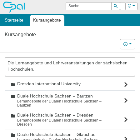
OPAL
Suche
Login
Hilf
Suchen
Startseite
Kursangebote
Kursangebote
Hilfe
Die Lernangebote und Lehrveranstaltungen der sächsischen
Hochschulen.
Dresden International University
Ordner
Duale Hochschule Sachsen – Bautzen
Ordner
Lernangebote der Dualen Hochschule Sachsen –
Bautzen
Duale Hochschule Sachsen – Dresden
Ordner
Lernangebote der Dualen Hochschule Sachsen –
Dresden
Duale Hochschule Sachsen – Glauchau
Ordner
Lernangebote der Dualen Hochschule Sachsen –