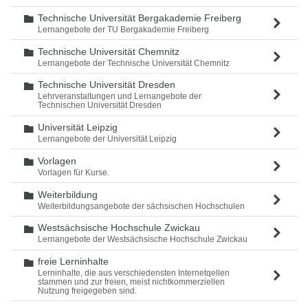
Technische Universität Bergakademie Freiberg
Ordner
Lernangebote der TU Bergakademie Freiberg
Technische Universität Chemnitz
Ordner
Lernangebote der Technische Universität Chemnitz
Technische Universität Dresden
Ordner
Lehrveranstaltungen und Lernangebote der
Technischen Universität Dresden
Universität Leipzig
Ordner
Lernangebote der Universität Leipzig
Vorlagen
Ordner
Vorlagen für Kurse.
Weiterbildung
Ordner
Weiterbildungsangebote der sächsischen Hochschulen
Westsächsische Hochschule Zwickau
Ordner
Lernangebote der Westsächsische Hochschule Zwickau
freie Lerninhalte
Ordner
Lerninhalte, die aus verschiedensten Internetqellen
stammen und zur freien, meist nichtkommerziellen
Nutzung freigegeben sind.