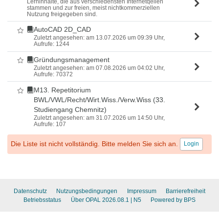
Lerninhalte, die aus verschiedensten Internetqellen
stammen und zur freien, meist nichtkommerziellen
Nutzung freigegeben sind.
AutoCAD 2D_CAD
Als Favorit markieren
Zuletzt angesehen: am 13.07.2026 um 09:39 Uhr,
Aufrufe: 1244
Gründungsmanagement
Als Favorit markieren
Zuletzt angesehen: am 07.08.2026 um 04:02 Uhr,
Aufrufe: 70372
M13. Repetitorium
Als Favorit markieren
BWL/VWL/Recht/Wirt.Wiss./Verw.Wiss (33.
Studiengang Chemnitz)
Zuletzt angesehen: am 31.07.2026 um 14:50 Uhr,
Aufrufe: 107
Die Liste ist nicht vollständig. Bitte melden Sie sich an.
Login
Datenschutz
Nutzungsbedingungen
Impressum
Barrierefreiheit
Betriebsstatus
Über OPAL 2026.08.1
| N5
Powered by BPS