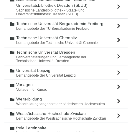
Universitätsbibliothek Dresden (SLUB)
Sächsische Landesbibliothek - Staats- und
Universitätsbibliothek Dresden (SLUB)
Technische Universität Bergakademie Freiberg
Ordner
Lernangebote der TU Bergakademie Freiberg
Technische Universität Chemnitz
Ordner
Lernangebote der Technische Universität Chemnitz
Technische Universität Dresden
Ordner
Lehrveranstaltungen und Lernangebote der
Technischen Universität Dresden
Universität Leipzig
Ordner
Lernangebote der Universität Leipzig
Vorlagen
Ordner
Vorlagen für Kurse.
Weiterbildung
Ordner
Weiterbildungsangebote der sächsischen Hochschulen
Westsächsische Hochschule Zwickau
Ordner
Lernangebote der Westsächsische Hochschule Zwickau
freie Lerninhalte
Ordner