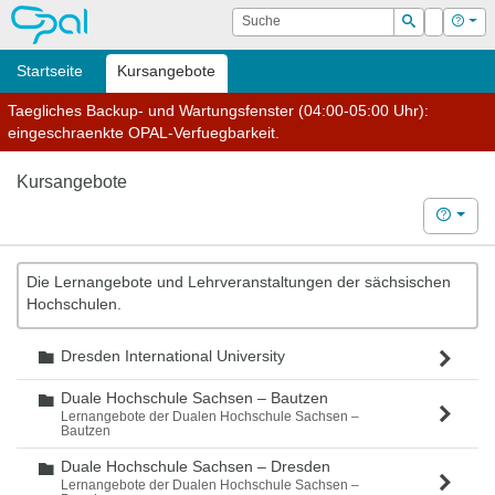
OPAL
Suche
Login
Hilf
Suchen
Startseite
Kursangebote
Taegliches Backup- und Wartungsfenster (04:00-05:00 Uhr):
eingeschraenkte OPAL-Verfuegbarkeit.
Kursangebote
Hilfe
Die Lernangebote und Lehrveranstaltungen der sächsischen
Hochschulen.
Dresden International University
Ordner
Duale Hochschule Sachsen – Bautzen
Ordner
Lernangebote der Dualen Hochschule Sachsen –
Bautzen
Duale Hochschule Sachsen – Dresden
Ordner
Lernangebote der Dualen Hochschule Sachsen –