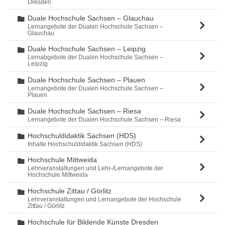
Dresden
Duale Hochschule Sachsen – Glauchau
Ordner
Lernangebote der Dualen Hochschule Sachsen –
Glauchau
Duale Hochschule Sachsen – Leipzig
Ordner
Lernabgebote der Dualen Hochschule Sachsen –
Leipzig
Duale Hochschule Sachsen – Plauen
Ordner
Lernangebote der Dualen Hochschule Sachsen –
Plauen
Duale Hochschule Sachsen – Riesa
Ordner
Lernangebote der Dualen Hochschule Sachsen – Riesa
Hochschuldidaktik Sachsen (HDS)
Ordner
Inhalte Hochschuldidaktik Sachsen (HDS)
Hochschule Mittweida
Ordner
Lehrveranstaltungen und Lehr-/Lernangebote der
Hochschule Mittweida
Hochschule Zittau / Görlitz
Ordner
Lehrveranstaltungen und Lernangebote der Hochschule
Zittau / Görlitz
Hochschule für Bildende Künste Dresden
Ordner