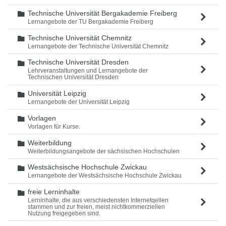
Technische Universität Bergakademie Freiberg
Ordner
Lernangebote der TU Bergakademie Freiberg
Technische Universität Chemnitz
Ordner
Lernangebote der Technische Universität Chemnitz
Technische Universität Dresden
Ordner
Lehrveranstaltungen und Lernangebote der
Technischen Universität Dresden
Universität Leipzig
Ordner
Lernangebote der Universität Leipzig
Vorlagen
Ordner
Vorlagen für Kurse.
Weiterbildung
Ordner
Weiterbildungsangebote der sächsischen Hochschulen
Westsächsische Hochschule Zwickau
Ordner
Lernangebote der Westsächsische Hochschule Zwickau
freie Lerninhalte
Ordner
Lerninhalte, die aus verschiedensten Internetqellen
stammen und zur freien, meist nichtkommerziellen
Nutzung freigegeben sind.