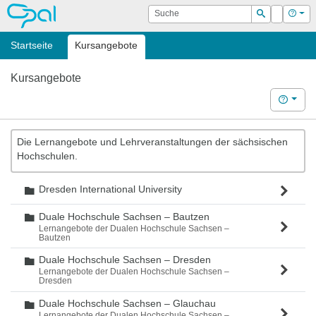
OPAL
Suche
Login
Hilf
Suchen
Startseite
Kursangebote
Kursangebote
Hilfe
Die Lernangebote und Lehrveranstaltungen der sächsischen
Hochschulen.
Dresden International University
Ordner
Duale Hochschule Sachsen – Bautzen
Ordner
Lernangebote der Dualen Hochschule Sachsen –
Bautzen
Duale Hochschule Sachsen – Dresden
Ordner
Lernangebote der Dualen Hochschule Sachsen –
Dresden
Duale Hochschule Sachsen – Glauchau
Ordner
Lernangebote der Dualen Hochschule Sachsen –