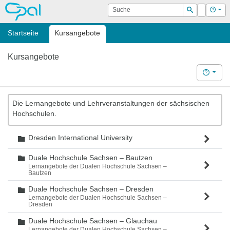
OPAL
Suche
Login
Hilf
Suchen
Startseite
Kursangebote
Kursangebote
Hilfe
Die Lernangebote und Lehrveranstaltungen der sächsischen
Hochschulen.
Dresden International University
Ordner
Duale Hochschule Sachsen – Bautzen
Ordner
Lernangebote der Dualen Hochschule Sachsen –
Bautzen
Duale Hochschule Sachsen – Dresden
Ordner
Lernangebote der Dualen Hochschule Sachsen –
Dresden
Duale Hochschule Sachsen – Glauchau
Ordner
Lernangebote der Dualen Hochschule Sachsen –