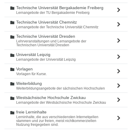
Technische Universität Bergakademie Freiberg
Ordner
Lernangebote der TU Bergakademie Freiberg
Technische Universität Chemnitz
Ordner
Lernangebote der Technische Universität Chemnitz
Technische Universität Dresden
Ordner
Lehrveranstaltungen und Lernangebote der
Technischen Universität Dresden
Universität Leipzig
Ordner
Lernangebote der Universität Leipzig
Vorlagen
Ordner
Vorlagen für Kurse.
Weiterbildung
Ordner
Weiterbildungsangebote der sächsischen Hochschulen
Westsächsische Hochschule Zwickau
Ordner
Lernangebote der Westsächsische Hochschule Zwickau
freie Lerninhalte
Ordner
Lerninhalte, die aus verschiedensten Internetqellen
stammen und zur freien, meist nichtkommerziellen
Nutzung freigegeben sind.