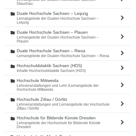
Glauchau
Duale Hochschule Sachsen – Leipzig
Ordner
Lernabgebote der Dualen Hochschule Sachsen –
Leipzig
Duale Hochschule Sachsen – Plauen
Ordner
Lernangebote der Dualen Hochschule Sachsen –
Plauen
Duale Hochschule Sachsen – Riesa
Ordner
Lernangebote der Dualen Hochschule Sachsen – Riesa
Hochschuldidaktik Sachsen (HDS)
Ordner
Inhalte Hochschuldidaktik Sachsen (HDS)
Hochschule Mittweida
Ordner
Lehrveranstaltungen und Lehr-/Lernangebote der
Hochschule Mittweida
Hochschule Zittau / Görlitz
Ordner
Lehrveranstaltungen und Lernangebote der Hochschule
Zittau / Görlitz
Hochschule für Bildende Künste Dresden
Ordner
Lehrangebote der Hochschule für Bildende Künste
Dresden