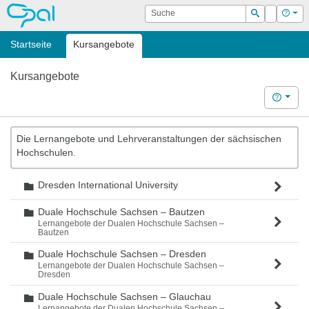
OPAL
Suche
Login
Hilf
Suchen
Startseite
Kursangebote
Kursangebote
Hilfe
Die Lernangebote und Lehrveranstaltungen der sächsischen
Hochschulen.
Dresden International University
Ordner
Duale Hochschule Sachsen – Bautzen
Ordner
Lernangebote der Dualen Hochschule Sachsen –
Bautzen
Duale Hochschule Sachsen – Dresden
Ordner
Lernangebote der Dualen Hochschule Sachsen –
Dresden
Duale Hochschule Sachsen – Glauchau
Ordner
Lernangebote der Dualen Hochschule Sachsen –