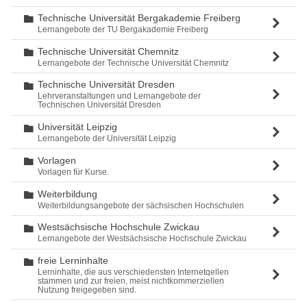
Technische Universität Bergakademie Freiberg
Ordner
Lernangebote der TU Bergakademie Freiberg
Technische Universität Chemnitz
Ordner
Lernangebote der Technische Universität Chemnitz
Technische Universität Dresden
Ordner
Lehrveranstaltungen und Lernangebote der
Technischen Universität Dresden
Universität Leipzig
Ordner
Lernangebote der Universität Leipzig
Vorlagen
Ordner
Vorlagen für Kurse.
Weiterbildung
Ordner
Weiterbildungsangebote der sächsischen Hochschulen
Westsächsische Hochschule Zwickau
Ordner
Lernangebote der Westsächsische Hochschule Zwickau
freie Lerninhalte
Ordner
Lerninhalte, die aus verschiedensten Internetqellen
stammen und zur freien, meist nichtkommerziellen
Nutzung freigegeben sind.