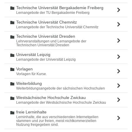
Technische Universität Bergakademie Freiberg
Ordner
Lernangebote der TU Bergakademie Freiberg
Technische Universität Chemnitz
Ordner
Lernangebote der Technische Universität Chemnitz
Technische Universität Dresden
Ordner
Lehrveranstaltungen und Lernangebote der
Technischen Universität Dresden
Universität Leipzig
Ordner
Lernangebote der Universität Leipzig
Vorlagen
Ordner
Vorlagen für Kurse.
Weiterbildung
Ordner
Weiterbildungsangebote der sächsischen Hochschulen
Westsächsische Hochschule Zwickau
Ordner
Lernangebote der Westsächsische Hochschule Zwickau
freie Lerninhalte
Ordner
Lerninhalte, die aus verschiedensten Internetqellen
stammen und zur freien, meist nichtkommerziellen
Nutzung freigegeben sind.