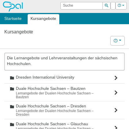
OPAL
Suche
Login
Hilf
Suchen
Startseite
Kursangebote
Kursangebote
Hilfe
Die Lernangebote und Lehrveranstaltungen der sächsischen
Hochschulen.
Dresden International University
Ordner
Duale Hochschule Sachsen – Bautzen
Ordner
Lernangebote der Dualen Hochschule Sachsen –
Bautzen
Duale Hochschule Sachsen – Dresden
Ordner
Lernangebote der Dualen Hochschule Sachsen –
Dresden
Duale Hochschule Sachsen – Glauchau
Ordner
Lernangebote der Dualen Hochschule Sachsen –