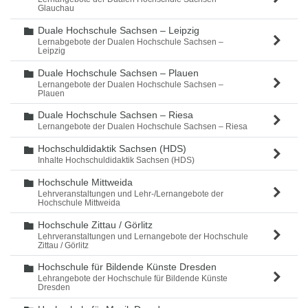
Glauchau
Duale Hochschule Sachsen – Leipzig
Ordner
Lernabgebote der Dualen Hochschule Sachsen –
Leipzig
Duale Hochschule Sachsen – Plauen
Ordner
Lernangebote der Dualen Hochschule Sachsen –
Plauen
Duale Hochschule Sachsen – Riesa
Ordner
Lernangebote der Dualen Hochschule Sachsen – Riesa
Hochschuldidaktik Sachsen (HDS)
Ordner
Inhalte Hochschuldidaktik Sachsen (HDS)
Hochschule Mittweida
Ordner
Lehrveranstaltungen und Lehr-/Lernangebote der
Hochschule Mittweida
Hochschule Zittau / Görlitz
Ordner
Lehrveranstaltungen und Lernangebote der Hochschule
Zittau / Görlitz
Hochschule für Bildende Künste Dresden
Ordner
Lehrangebote der Hochschule für Bildende Künste
Dresden