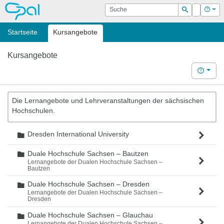
OPAL
Suche
Login
Hilf
Suchen
Startseite
Kursangebote
Kursangebote
Hilfe
Die Lernangebote und Lehrveranstaltungen der sächsischen
Hochschulen.
Dresden International University
Ordner
Duale Hochschule Sachsen – Bautzen
Ordner
Lernangebote der Dualen Hochschule Sachsen –
Bautzen
Duale Hochschule Sachsen – Dresden
Ordner
Lernangebote der Dualen Hochschule Sachsen –
Dresden
Duale Hochschule Sachsen – Glauchau
Ordner
Lernangebote der Dualen Hochschule Sachsen –