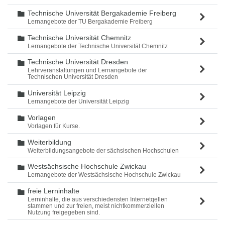
Technische Universität Bergakademie Freiberg
Ordner
Lernangebote der TU Bergakademie Freiberg
Technische Universität Chemnitz
Ordner
Lernangebote der Technische Universität Chemnitz
Technische Universität Dresden
Ordner
Lehrveranstaltungen und Lernangebote der
Technischen Universität Dresden
Universität Leipzig
Ordner
Lernangebote der Universität Leipzig
Vorlagen
Ordner
Vorlagen für Kurse.
Weiterbildung
Ordner
Weiterbildungsangebote der sächsischen Hochschulen
Westsächsische Hochschule Zwickau
Ordner
Lernangebote der Westsächsische Hochschule Zwickau
freie Lerninhalte
Ordner
Lerninhalte, die aus verschiedensten Internetqellen
stammen und zur freien, meist nichtkommerziellen
Nutzung freigegeben sind.