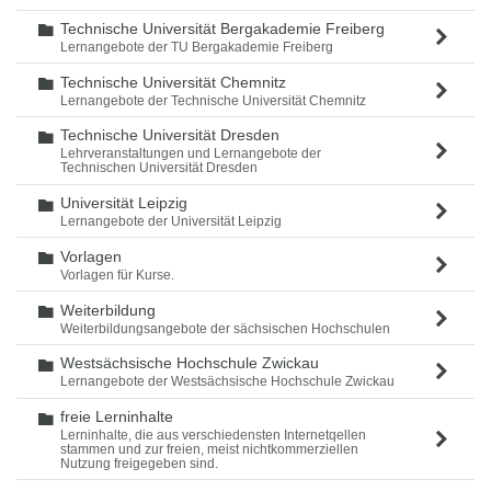
Technische Universität Bergakademie Freiberg
Ordner
Lernangebote der TU Bergakademie Freiberg
Technische Universität Chemnitz
Ordner
Lernangebote der Technische Universität Chemnitz
Technische Universität Dresden
Ordner
Lehrveranstaltungen und Lernangebote der
Technischen Universität Dresden
Universität Leipzig
Ordner
Lernangebote der Universität Leipzig
Vorlagen
Ordner
Vorlagen für Kurse.
Weiterbildung
Ordner
Weiterbildungsangebote der sächsischen Hochschulen
Westsächsische Hochschule Zwickau
Ordner
Lernangebote der Westsächsische Hochschule Zwickau
freie Lerninhalte
Ordner
Lerninhalte, die aus verschiedensten Internetqellen
stammen und zur freien, meist nichtkommerziellen
Nutzung freigegeben sind.