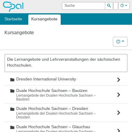
OPAL
Suche
Login
Hilf
Suchen
Startseite
Kursangebote
Kursangebote
Hilfe
Die Lernangebote und Lehrveranstaltungen der sächsischen
Hochschulen.
Dresden International University
Ordner
Duale Hochschule Sachsen – Bautzen
Ordner
Lernangebote der Dualen Hochschule Sachsen –
Bautzen
Duale Hochschule Sachsen – Dresden
Ordner
Lernangebote der Dualen Hochschule Sachsen –
Dresden
Duale Hochschule Sachsen – Glauchau
Ordner
Lernangebote der Dualen Hochschule Sachsen –