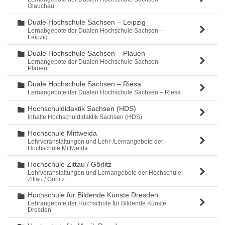
Glauchau
Duale Hochschule Sachsen – Leipzig
Ordner
Lernabgebote der Dualen Hochschule Sachsen –
Leipzig
Duale Hochschule Sachsen – Plauen
Ordner
Lernangebote der Dualen Hochschule Sachsen –
Plauen
Duale Hochschule Sachsen – Riesa
Ordner
Lernangebote der Dualen Hochschule Sachsen – Riesa
Hochschuldidaktik Sachsen (HDS)
Ordner
Inhalte Hochschuldidaktik Sachsen (HDS)
Hochschule Mittweida
Ordner
Lehrveranstaltungen und Lehr-/Lernangebote der
Hochschule Mittweida
Hochschule Zittau / Görlitz
Ordner
Lehrveranstaltungen und Lernangebote der Hochschule
Zittau / Görlitz
Hochschule für Bildende Künste Dresden
Ordner
Lehrangebote der Hochschule für Bildende Künste
Dresden