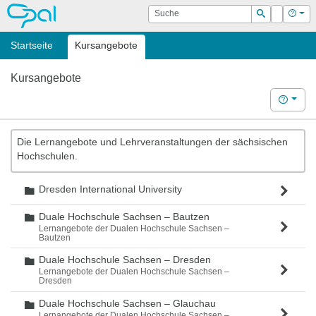
OPAL
Suche
Login
Hilf
Suchen
Startseite
Kursangebote
Kursangebote
Hilfe
Die Lernangebote und Lehrveranstaltungen der sächsischen
Hochschulen.
Dresden International University
Ordner
Duale Hochschule Sachsen – Bautzen
Ordner
Lernangebote der Dualen Hochschule Sachsen –
Bautzen
Duale Hochschule Sachsen – Dresden
Ordner
Lernangebote der Dualen Hochschule Sachsen –
Dresden
Duale Hochschule Sachsen – Glauchau
Ordner
Lernangebote der Dualen Hochschule Sachsen –