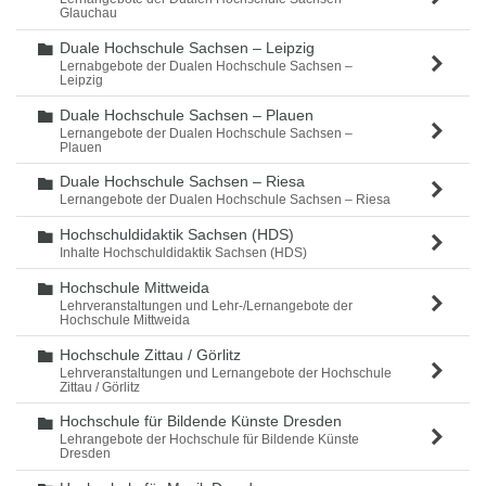
Glauchau
Duale Hochschule Sachsen – Leipzig
Ordner
Lernabgebote der Dualen Hochschule Sachsen –
Leipzig
Duale Hochschule Sachsen – Plauen
Ordner
Lernangebote der Dualen Hochschule Sachsen –
Plauen
Duale Hochschule Sachsen – Riesa
Ordner
Lernangebote der Dualen Hochschule Sachsen – Riesa
Hochschuldidaktik Sachsen (HDS)
Ordner
Inhalte Hochschuldidaktik Sachsen (HDS)
Hochschule Mittweida
Ordner
Lehrveranstaltungen und Lehr-/Lernangebote der
Hochschule Mittweida
Hochschule Zittau / Görlitz
Ordner
Lehrveranstaltungen und Lernangebote der Hochschule
Zittau / Görlitz
Hochschule für Bildende Künste Dresden
Ordner
Lehrangebote der Hochschule für Bildende Künste
Dresden