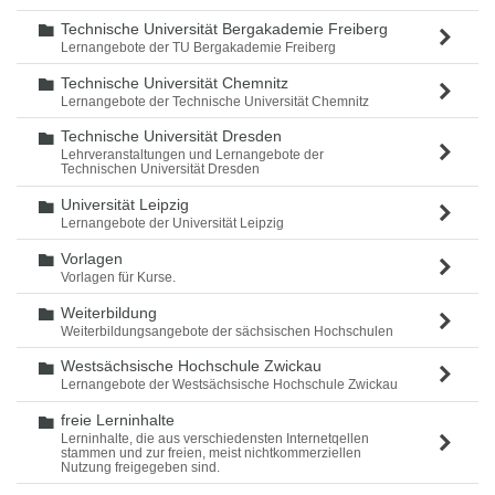
Technische Universität Bergakademie Freiberg
Ordner
Lernangebote der TU Bergakademie Freiberg
Technische Universität Chemnitz
Ordner
Lernangebote der Technische Universität Chemnitz
Technische Universität Dresden
Ordner
Lehrveranstaltungen und Lernangebote der
Technischen Universität Dresden
Universität Leipzig
Ordner
Lernangebote der Universität Leipzig
Vorlagen
Ordner
Vorlagen für Kurse.
Weiterbildung
Ordner
Weiterbildungsangebote der sächsischen Hochschulen
Westsächsische Hochschule Zwickau
Ordner
Lernangebote der Westsächsische Hochschule Zwickau
freie Lerninhalte
Ordner
Lerninhalte, die aus verschiedensten Internetqellen
stammen und zur freien, meist nichtkommerziellen
Nutzung freigegeben sind.