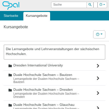
OPAL
Suche
Login
Hilf
Suchen
Startseite
Kursangebote
Kursangebote
Hilfe
Die Lernangebote und Lehrveranstaltungen der sächsischen
Hochschulen.
Dresden International University
Ordner
Duale Hochschule Sachsen – Bautzen
Ordner
Lernangebote der Dualen Hochschule Sachsen –
Bautzen
Duale Hochschule Sachsen – Dresden
Ordner
Lernangebote der Dualen Hochschule Sachsen –
Dresden
Duale Hochschule Sachsen – Glauchau
Ordner
Lernangebote der Dualen Hochschule Sachsen –