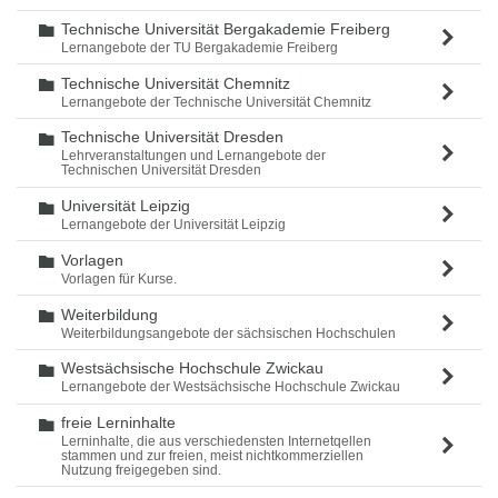
Technische Universität Bergakademie Freiberg
Ordner
Lernangebote der TU Bergakademie Freiberg
Technische Universität Chemnitz
Ordner
Lernangebote der Technische Universität Chemnitz
Technische Universität Dresden
Ordner
Lehrveranstaltungen und Lernangebote der
Technischen Universität Dresden
Universität Leipzig
Ordner
Lernangebote der Universität Leipzig
Vorlagen
Ordner
Vorlagen für Kurse.
Weiterbildung
Ordner
Weiterbildungsangebote der sächsischen Hochschulen
Westsächsische Hochschule Zwickau
Ordner
Lernangebote der Westsächsische Hochschule Zwickau
freie Lerninhalte
Ordner
Lerninhalte, die aus verschiedensten Internetqellen
stammen und zur freien, meist nichtkommerziellen
Nutzung freigegeben sind.