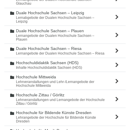
Glauchau
Duale Hochschule Sachsen – Leipzig
Ordner
Lernabgebote der Dualen Hochschule Sachsen –
Leipzig
Duale Hochschule Sachsen – Plauen
Ordner
Lernangebote der Dualen Hochschule Sachsen –
Plauen
Duale Hochschule Sachsen – Riesa
Ordner
Lernangebote der Dualen Hochschule Sachsen – Riesa
Hochschuldidaktik Sachsen (HDS)
Ordner
Inhalte Hochschuldidaktik Sachsen (HDS)
Hochschule Mittweida
Ordner
Lehrveranstaltungen und Lehr-/Lernangebote der
Hochschule Mittweida
Hochschule Zittau / Görlitz
Ordner
Lehrveranstaltungen und Lernangebote der Hochschule
Zittau / Görlitz
Hochschule für Bildende Künste Dresden
Ordner
Lehrangebote der Hochschule für Bildende Künste
Dresden