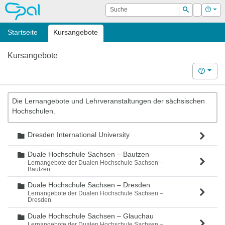
OPAL
Suche
Login
Hilf
Suchen
Startseite
Kursangebote
Kursangebote
Hilfe
Die Lernangebote und Lehrveranstaltungen der sächsischen
Hochschulen.
Dresden International University
Ordner
Duale Hochschule Sachsen – Bautzen
Ordner
Lernangebote der Dualen Hochschule Sachsen –
Bautzen
Duale Hochschule Sachsen – Dresden
Ordner
Lernangebote der Dualen Hochschule Sachsen –
Dresden
Duale Hochschule Sachsen – Glauchau
Ordner
Lernangebote der Dualen Hochschule Sachsen –