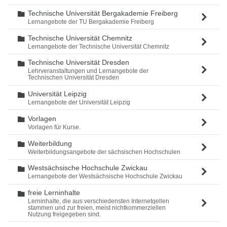
Technische Universität Bergakademie Freiberg
Ordner
Lernangebote der TU Bergakademie Freiberg
Technische Universität Chemnitz
Ordner
Lernangebote der Technische Universität Chemnitz
Technische Universität Dresden
Ordner
Lehrveranstaltungen und Lernangebote der
Technischen Universität Dresden
Universität Leipzig
Ordner
Lernangebote der Universität Leipzig
Vorlagen
Ordner
Vorlagen für Kurse.
Weiterbildung
Ordner
Weiterbildungsangebote der sächsischen Hochschulen
Westsächsische Hochschule Zwickau
Ordner
Lernangebote der Westsächsische Hochschule Zwickau
freie Lerninhalte
Ordner
Lerninhalte, die aus verschiedensten Internetqellen
stammen und zur freien, meist nichtkommerziellen
Nutzung freigegeben sind.