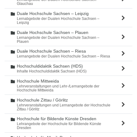
Glauchau
Duale Hochschule Sachsen – Leipzig
Ordner
Lernabgebote der Dualen Hochschule Sachsen –
Leipzig
Duale Hochschule Sachsen – Plauen
Ordner
Lernangebote der Dualen Hochschule Sachsen –
Plauen
Duale Hochschule Sachsen – Riesa
Ordner
Lernangebote der Dualen Hochschule Sachsen – Riesa
Hochschuldidaktik Sachsen (HDS)
Ordner
Inhalte Hochschuldidaktik Sachsen (HDS)
Hochschule Mittweida
Ordner
Lehrveranstaltungen und Lehr-/Lernangebote der
Hochschule Mittweida
Hochschule Zittau / Görlitz
Ordner
Lehrveranstaltungen und Lernangebote der Hochschule
Zittau / Görlitz
Hochschule für Bildende Künste Dresden
Ordner
Lehrangebote der Hochschule für Bildende Künste
Dresden