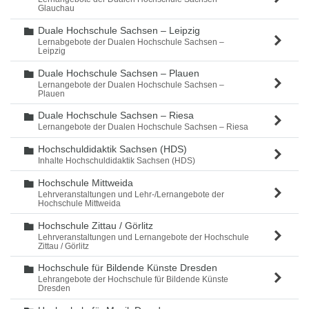
Glauchau
Duale Hochschule Sachsen – Leipzig
Ordner
Lernabgebote der Dualen Hochschule Sachsen –
Leipzig
Duale Hochschule Sachsen – Plauen
Ordner
Lernangebote der Dualen Hochschule Sachsen –
Plauen
Duale Hochschule Sachsen – Riesa
Ordner
Lernangebote der Dualen Hochschule Sachsen – Riesa
Hochschuldidaktik Sachsen (HDS)
Ordner
Inhalte Hochschuldidaktik Sachsen (HDS)
Hochschule Mittweida
Ordner
Lehrveranstaltungen und Lehr-/Lernangebote der
Hochschule Mittweida
Hochschule Zittau / Görlitz
Ordner
Lehrveranstaltungen und Lernangebote der Hochschule
Zittau / Görlitz
Hochschule für Bildende Künste Dresden
Ordner
Lehrangebote der Hochschule für Bildende Künste
Dresden