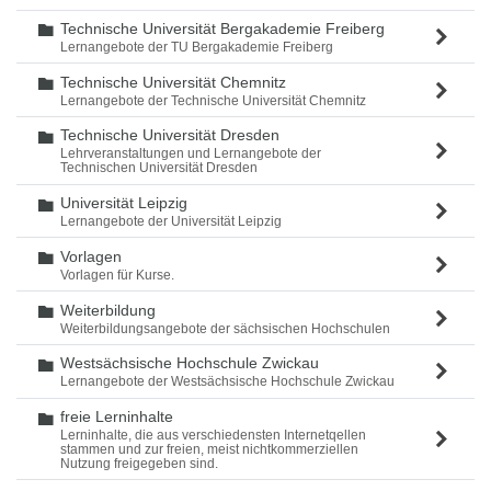
Technische Universität Bergakademie Freiberg
Ordner
Lernangebote der TU Bergakademie Freiberg
Technische Universität Chemnitz
Ordner
Lernangebote der Technische Universität Chemnitz
Technische Universität Dresden
Ordner
Lehrveranstaltungen und Lernangebote der
Technischen Universität Dresden
Universität Leipzig
Ordner
Lernangebote der Universität Leipzig
Vorlagen
Ordner
Vorlagen für Kurse.
Weiterbildung
Ordner
Weiterbildungsangebote der sächsischen Hochschulen
Westsächsische Hochschule Zwickau
Ordner
Lernangebote der Westsächsische Hochschule Zwickau
freie Lerninhalte
Ordner
Lerninhalte, die aus verschiedensten Internetqellen
stammen und zur freien, meist nichtkommerziellen
Nutzung freigegeben sind.