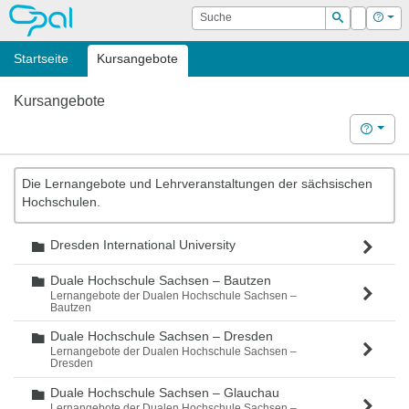
OPAL
Suche
Login
Hilf
Suchen
Startseite
Kursangebote
Kursangebote
Hilfe
Die Lernangebote und Lehrveranstaltungen der sächsischen
Hochschulen.
Dresden International University
Ordner
Duale Hochschule Sachsen – Bautzen
Ordner
Lernangebote der Dualen Hochschule Sachsen –
Bautzen
Duale Hochschule Sachsen – Dresden
Ordner
Lernangebote der Dualen Hochschule Sachsen –
Dresden
Duale Hochschule Sachsen – Glauchau
Ordner
Lernangebote der Dualen Hochschule Sachsen –