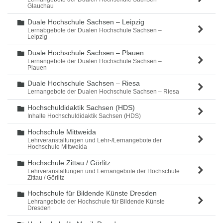
Glauchau
Duale Hochschule Sachsen – Leipzig
Ordner
Lernabgebote der Dualen Hochschule Sachsen –
Leipzig
Duale Hochschule Sachsen – Plauen
Ordner
Lernangebote der Dualen Hochschule Sachsen –
Plauen
Duale Hochschule Sachsen – Riesa
Ordner
Lernangebote der Dualen Hochschule Sachsen – Riesa
Hochschuldidaktik Sachsen (HDS)
Ordner
Inhalte Hochschuldidaktik Sachsen (HDS)
Hochschule Mittweida
Ordner
Lehrveranstaltungen und Lehr-/Lernangebote der
Hochschule Mittweida
Hochschule Zittau / Görlitz
Ordner
Lehrveranstaltungen und Lernangebote der Hochschule
Zittau / Görlitz
Hochschule für Bildende Künste Dresden
Ordner
Lehrangebote der Hochschule für Bildende Künste
Dresden