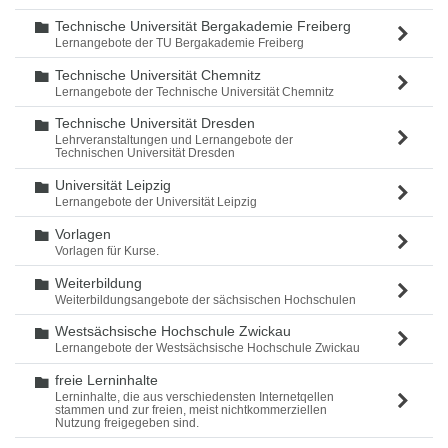
Technische Universität Bergakademie Freiberg
Ordner
Lernangebote der TU Bergakademie Freiberg
Technische Universität Chemnitz
Ordner
Lernangebote der Technische Universität Chemnitz
Technische Universität Dresden
Ordner
Lehrveranstaltungen und Lernangebote der
Technischen Universität Dresden
Universität Leipzig
Ordner
Lernangebote der Universität Leipzig
Vorlagen
Ordner
Vorlagen für Kurse.
Weiterbildung
Ordner
Weiterbildungsangebote der sächsischen Hochschulen
Westsächsische Hochschule Zwickau
Ordner
Lernangebote der Westsächsische Hochschule Zwickau
freie Lerninhalte
Ordner
Lerninhalte, die aus verschiedensten Internetqellen
stammen und zur freien, meist nichtkommerziellen
Nutzung freigegeben sind.