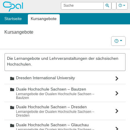
OPAL
Suche
Login
Hilf
Suchen
Startseite
Kursangebote
Kursangebote
Hilfe
Die Lernangebote und Lehrveranstaltungen der sächsischen
Hochschulen.
Dresden International University
Ordner
Duale Hochschule Sachsen – Bautzen
Ordner
Lernangebote der Dualen Hochschule Sachsen –
Bautzen
Duale Hochschule Sachsen – Dresden
Ordner
Lernangebote der Dualen Hochschule Sachsen –
Dresden
Duale Hochschule Sachsen – Glauchau
Ordner
Lernangebote der Dualen Hochschule Sachsen –