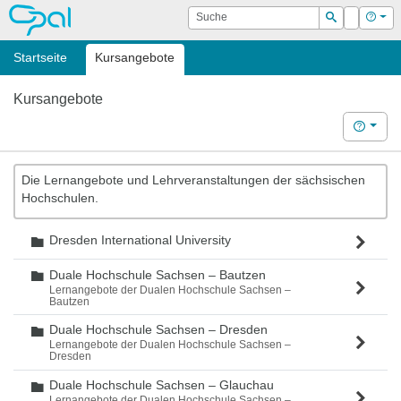
OPAL
Suche
Login
Hilf
Suchen
Startseite
Kursangebote
Kursangebote
Hilfe
Die Lernangebote und Lehrveranstaltungen der sächsischen
Hochschulen.
Dresden International University
Ordner
Duale Hochschule Sachsen – Bautzen
Ordner
Lernangebote der Dualen Hochschule Sachsen –
Bautzen
Duale Hochschule Sachsen – Dresden
Ordner
Lernangebote der Dualen Hochschule Sachsen –
Dresden
Duale Hochschule Sachsen – Glauchau
Ordner
Lernangebote der Dualen Hochschule Sachsen –