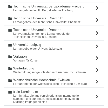
Technische Universität Bergakademie Freiberg
Ordner
Lernangebote der TU Bergakademie Freiberg
Technische Universität Chemnitz
Ordner
Lernangebote der Technische Universität Chemnitz
Technische Universität Dresden
Ordner
Lehrveranstaltungen und Lernangebote der
Technischen Universität Dresden
Universität Leipzig
Ordner
Lernangebote der Universität Leipzig
Vorlagen
Ordner
Vorlagen für Kurse.
Weiterbildung
Ordner
Weiterbildungsangebote der sächsischen Hochschulen
Westsächsische Hochschule Zwickau
Ordner
Lernangebote der Westsächsische Hochschule Zwickau
freie Lerninhalte
Ordner
Lerninhalte, die aus verschiedensten Internetqellen
stammen und zur freien, meist nichtkommerziellen
Nutzung freigegeben sind.