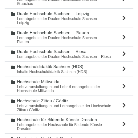
Glauchau
Duale Hochschule Sachsen – Leipzig
Ordner
Lernabgebote der Dualen Hochschule Sachsen –
Leipzig
Duale Hochschule Sachsen – Plauen
Ordner
Lernangebote der Dualen Hochschule Sachsen –
Plauen
Duale Hochschule Sachsen – Riesa
Ordner
Lernangebote der Dualen Hochschule Sachsen – Riesa
Hochschuldidaktik Sachsen (HDS)
Ordner
Inhalte Hochschuldidaktik Sachsen (HDS)
Hochschule Mittweida
Ordner
Lehrveranstaltungen und Lehr-/Lernangebote der
Hochschule Mittweida
Hochschule Zittau / Görlitz
Ordner
Lehrveranstaltungen und Lernangebote der Hochschule
Zittau / Görlitz
Hochschule für Bildende Künste Dresden
Ordner
Lehrangebote der Hochschule für Bildende Künste
Dresden