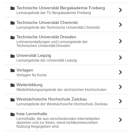
Technische Universität Bergakademie Freiberg
Ordner
Lernangebote der TU Bergakademie Freiberg
Technische Universität Chemnitz
Ordner
Lernangebote der Technische Universität Chemnitz
Technische Universität Dresden
Ordner
Lehrveranstaltungen und Lernangebote der
Technischen Universität Dresden
Universität Leipzig
Ordner
Lernangebote der Universität Leipzig
Vorlagen
Ordner
Vorlagen für Kurse.
Weiterbildung
Ordner
Weiterbildungsangebote der sächsischen Hochschulen
Westsächsische Hochschule Zwickau
Ordner
Lernangebote der Westsächsische Hochschule Zwickau
freie Lerninhalte
Ordner
Lerninhalte, die aus verschiedensten Internetqellen
stammen und zur freien, meist nichtkommerziellen
Nutzung freigegeben sind.