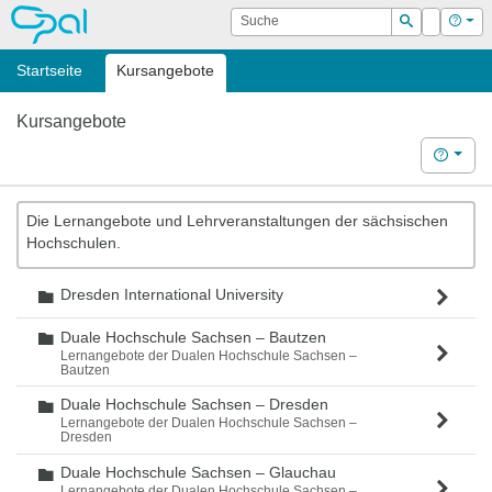
OPAL
Suche
Login
Hilf
Suchen
Startseite
Kursangebote
Kursangebote
Hilfe
Die Lernangebote und Lehrveranstaltungen der sächsischen
Hochschulen.
Dresden International University
Ordner
Duale Hochschule Sachsen – Bautzen
Ordner
Lernangebote der Dualen Hochschule Sachsen –
Bautzen
Duale Hochschule Sachsen – Dresden
Ordner
Lernangebote der Dualen Hochschule Sachsen –
Dresden
Duale Hochschule Sachsen – Glauchau
Ordner
Lernangebote der Dualen Hochschule Sachsen –