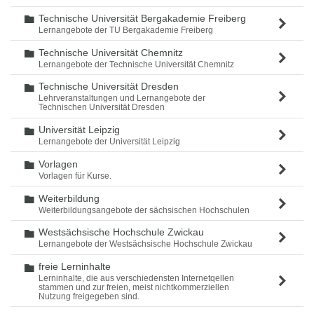
Technische Universität Bergakademie Freiberg
Ordner
Lernangebote der TU Bergakademie Freiberg
Technische Universität Chemnitz
Ordner
Lernangebote der Technische Universität Chemnitz
Technische Universität Dresden
Ordner
Lehrveranstaltungen und Lernangebote der
Technischen Universität Dresden
Universität Leipzig
Ordner
Lernangebote der Universität Leipzig
Vorlagen
Ordner
Vorlagen für Kurse.
Weiterbildung
Ordner
Weiterbildungsangebote der sächsischen Hochschulen
Westsächsische Hochschule Zwickau
Ordner
Lernangebote der Westsächsische Hochschule Zwickau
freie Lerninhalte
Ordner
Lerninhalte, die aus verschiedensten Internetqellen
stammen und zur freien, meist nichtkommerziellen
Nutzung freigegeben sind.