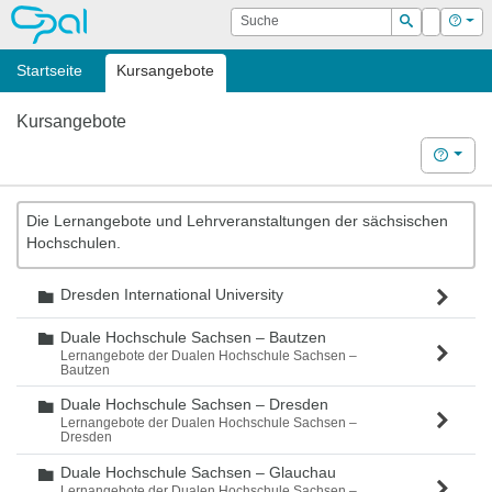
OPAL
Suche
Login
Hilf
Suchen
Startseite
Kursangebote
Kursangebote
Hilfe
Die Lernangebote und Lehrveranstaltungen der sächsischen
Hochschulen.
Dresden International University
Ordner
Duale Hochschule Sachsen – Bautzen
Ordner
Lernangebote der Dualen Hochschule Sachsen –
Bautzen
Duale Hochschule Sachsen – Dresden
Ordner
Lernangebote der Dualen Hochschule Sachsen –
Dresden
Duale Hochschule Sachsen – Glauchau
Ordner
Lernangebote der Dualen Hochschule Sachsen –