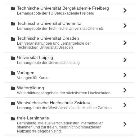
Technische Universität Bergakademie Freiberg
Ordner
Lernangebote der TU Bergakademie Freiberg
Technische Universität Chemnitz
Ordner
Lernangebote der Technische Universität Chemnitz
Technische Universität Dresden
Ordner
Lehrveranstaltungen und Lernangebote der
Technischen Universität Dresden
Universität Leipzig
Ordner
Lernangebote der Universität Leipzig
Vorlagen
Ordner
Vorlagen für Kurse.
Weiterbildung
Ordner
Weiterbildungsangebote der sächsischen Hochschulen
Westsächsische Hochschule Zwickau
Ordner
Lernangebote der Westsächsische Hochschule Zwickau
freie Lerninhalte
Ordner
Lerninhalte, die aus verschiedensten Internetqellen
stammen und zur freien, meist nichtkommerziellen
Nutzung freigegeben sind.