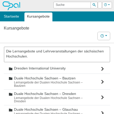
OPAL
Suche
Login
Hilf
Suchen
Startseite
Kursangebote
Kursangebote
Hilfe
Die Lernangebote und Lehrveranstaltungen der sächsischen
Hochschulen.
Dresden International University
Ordner
Duale Hochschule Sachsen – Bautzen
Ordner
Lernangebote der Dualen Hochschule Sachsen –
Bautzen
Duale Hochschule Sachsen – Dresden
Ordner
Lernangebote der Dualen Hochschule Sachsen –
Dresden
Duale Hochschule Sachsen – Glauchau
Ordner
Lernangebote der Dualen Hochschule Sachsen –